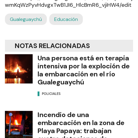
wmKqWzPyvHdvgxTwB1JI6_HlcBmR6_vjiHW4/edit
Gualeguaychú
Educación
NOTAS RELACIONADAS
Una persona está en terapia
intensiva por la exploción de
la embarcación en el río
Gualeguaychú
POLICIALES
Incendio de una
embarcación en la zona de
Playa Papaya: trabajan