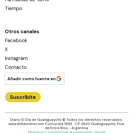
Tiempo
Otros canales
Facebook
X
Instagram
Contacto
Añadir como fuente en
Suscribite
Diario El Día de Gualeguaychú
© Todos los derechos reservados.·
www.
eldiaonline.com
Concordia 1993
· C.P.
2820
Gualeguaychú
, Pcia.
de
Entre Ríos
- Argentina
Términos y condiciones
y
privacidad
·
Ayuda