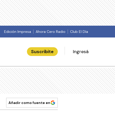
Edición Impresa
Ahora Cero Radio
Club El Día
Suscribite
Ingresá
Añadir como fuente en