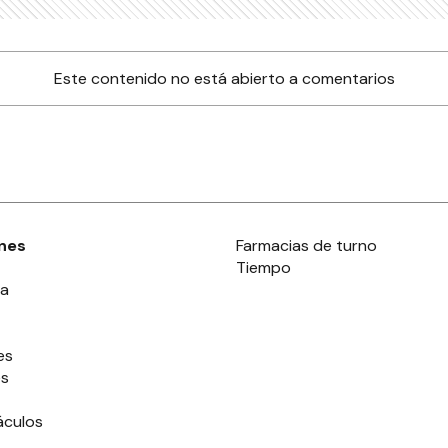
Este contenido no está abierto a comentarios
nes
Farmacias de turno
Tiempo
ia
es
es
áculos