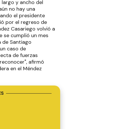
 largo y ancho del
aún no hay una
uando el presidente
dió por el regreso de
ndez Casariego volvió a
que se cumplió un mes
a de Santiago
 un caso de
irecta de fuerzas
 reconocer", afirmó
dera en el Méndez
ES