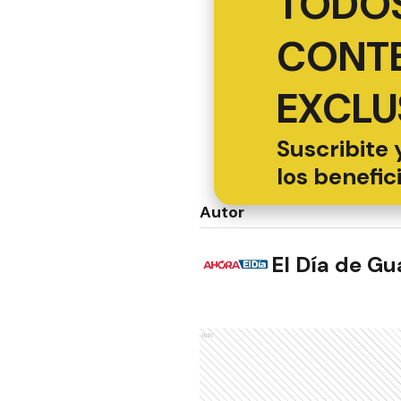
TODOS
CONT
EXCLU
Suscribite 
los benefic
Autor
El Día de G
Ads