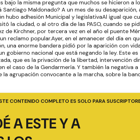
 bajo la misma pregunta que muchos se hicieron a lo
á Santiago Maldonado? A un mes de su desaparición, 
n hubo adhesión Municipal y legislativaAl igual que c
sitó la ciudad, o al otro día de las PASO, cuando se pi
z de Kirchner, por tercera vez en el año el puente Mé
e un reclamo popular.Ayer, en el amanecer del día en 
ón, una enorme bandera pidió por la aparición con vid
n gobierno nacional que está negando la ley. Este es
ada, que es la privación de la libertad, intervención d
en el caso de la Gendarmería. Y también la negativa a
e la agrupación convocante a la marcha, sobre la ban
STE CONTENIDO COMPLETO ES SOLO PARA SUSCRIPTOR
É A ESTE Y A