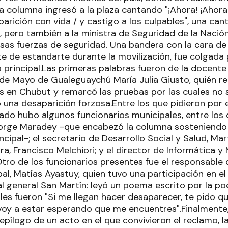
 columna ingresó a la plaza cantando "¡Ahora! ¡Ahora!
parición con vida / y castigo a los culpables", una ca
 pero también a la ministra de Seguridad de la Nación, 
sas fuerzas de seguridad. Una bandera con la cara d
te de estandarte durante la movilización, fue colgada
principal.Las primeras palabras fueron de la docente
de Mayo de Gualeguaychú María Julia Giusto, quién r
 en Chubut y remarcó las pruebas por las cuales no
 una desaparición forzosa.Entre los que pidieron por 
do hubo algunos funcionarios municipales, entre los 
Jorge Maradey -que encabezó la columna sosteniendo
ncipal-; el secretario de Desarrollo Social y Salud, Mar
ra, Francisco Melchiori; y el director de Informática y
Otro de los funcionarios presentes fue el responsable
l, Matías Ayastuy, quien tuvo una participación en el
 general San Martín: leyó un poema escrito por la po
ales fueron "Si me llegan hacer desaparecer, te pido 
oy a estar esperando que me encuentres".Finalmente, e
epílogo de un acto en el que convivieron el reclamo, l