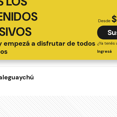
 LOS
ENIDOS
$
Desde
SIVOS
Su
y empezá a disfrutar de todos
¿Ya tenés 
ios
Ingresá
ualeguaychú