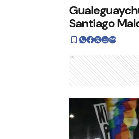
Gualeguaychú
Santiago Ma
Ads