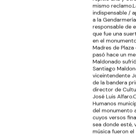
mismo reclamo.La
indispensable / a
a la Gendarmería,
responsable de e
que fue una suer
en el monumento 
Madres de Plaza 
pasó hace un mes
Maldonado sufrió
Santiago Maldona
viceintendente 
de la bandera pri
director de Cultu
José Luis Alfaro.
Humanos municipa
del monumento al
cuyos versos fin
sea donde esté, v
música fueron el 