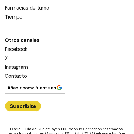
Farmacias de turno
Tiempo
Otros canales
Facebook
X
Instagram
Contacto
Añadir como fuente en
Suscribite
Diario El Día de Gualeguaychú
© Todos los derechos reservados.·
www.
eldiaonline.com
Concordia 1993
· C.P.
2820
Gualeguaychú
, Pcia.