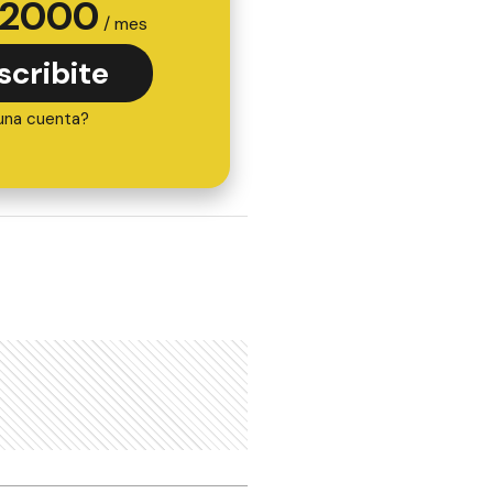
2000
/ mes
scribite
una cuenta?