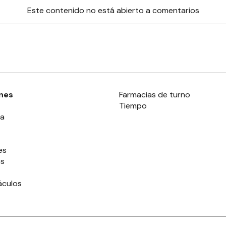
Este contenido no está abierto a comentarios
nes
Farmacias de turno
Tiempo
ia
es
es
áculos