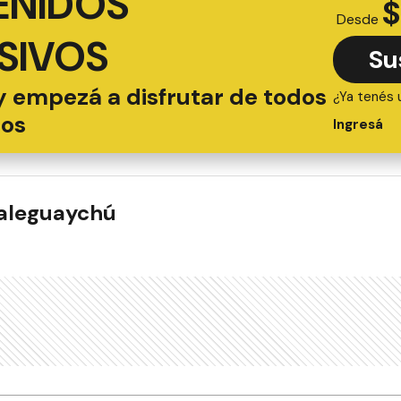
ENIDOS
$
Desde
SIVOS
Su
y empezá a disfrutar de todos
¿Ya tenés 
ios
Ingresá
ualeguaychú