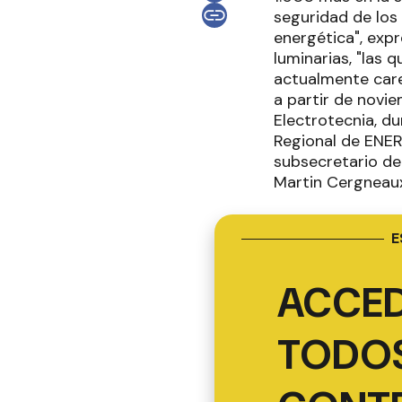
seguridad de los 
energética", expr
luminarias, "las 
actualmente care
a partir de novi
Electrotecnia, du
Regional de ENERS
subsecretario de 
Martin Cergneaux
E
ACCED
TODOS