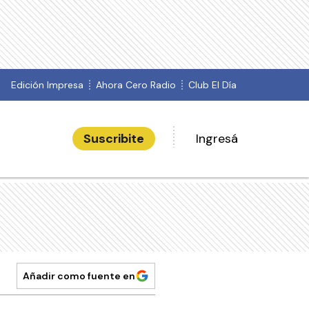
Edición Impresa
Ahora Cero Radio
Club El Día
Suscribite
Ingresá
Añadir como fuente en