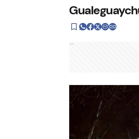
Gualeguaychú
Ads