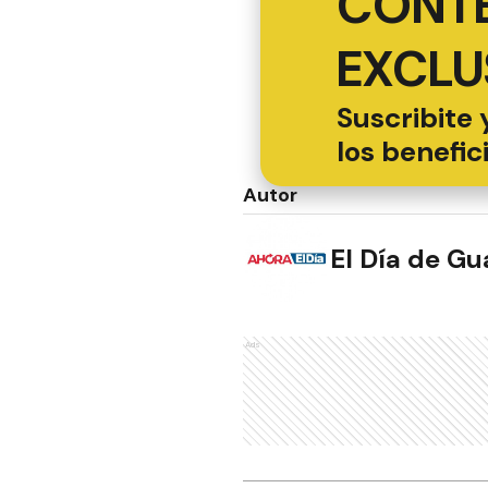
CONT
EXCLU
Suscribite 
los benefic
Autor
El Día de G
Ads