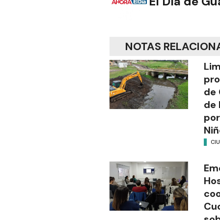
El Día de G
NOTAS RELACION
Lim
pro
de 
de 
por
Niñ
CI
Em
Hos
coo
Cuc
sob