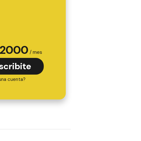
2000
/ mes
scribite
una cuenta?