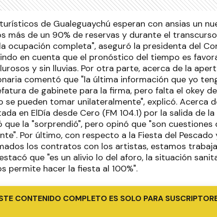
turísticos de Gualeguaychú esperan con ansias un nu
os más de un 90% de reservas y durante el transcurso
 la ocupación completa", aseguró la presidenta del C
nindo en cuenta que el pronóstico del tiempo es favora
urosos y sin lluvias. Por otra parte, acerca de la aper
ionaria comentó que "la última información que yo ten
fatura de gabinete para la firma, pero falta el okey d
o se pueden tomar unilateralmente", explicó. Acerca d
tada en ElDía desde Cero (FM 104.1) por la salida de l
ó que la "sorprendió", pero opinó que "son cuestiones
nte". Por último, con respecto a la Fiesta del Pescado 
rmados los contratos con los artistas, estamos trabaj
stacó que "es un alivio lo del aforo, la situación sani
os permite hacer la fiesta al 100%".
STE CONTENIDO COMPLETO ES SOLO PARA SUSCRIPTOR