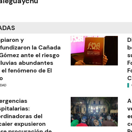
ualeguaychú
ADAS
piaron y
D
fundizaron la Cañada
b
Gómez ante el riesgo
s
lluvias abundantes
F
 el fenómeno de El
F
o
C
UDAD
ergencias
A
pitalarias:
v
rdinadoras del
e
aier expusieron
c
re procuración de
P