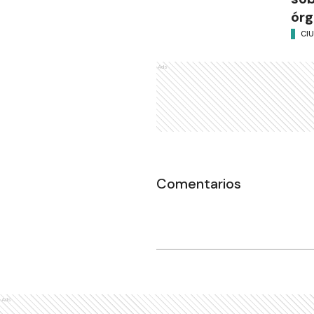
órg
CI
Ads
Comentarios
Ads