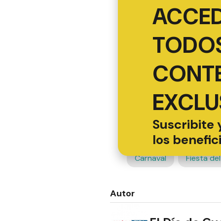
ACCED
TODOS
CONT
EXCLU
Suscribite 
los benefic
Carnaval
Fiesta de
Autor