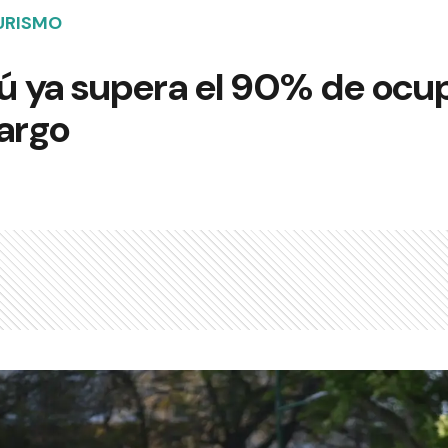
URISMO
 ya supera el 90% de ocu
largo