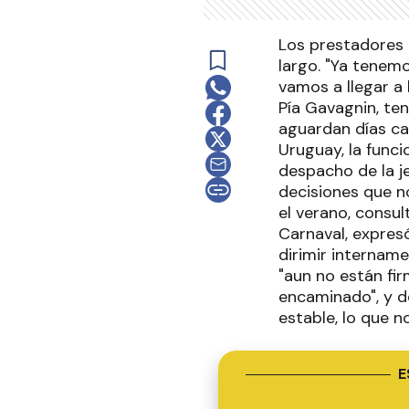
Los prestadores 
largo. "Ya tenem
vamos a llegar a
Pía Gavagnin, te
aguardan días cal
Uruguay, la func
despacho de la je
decisiones que n
el verano, consul
Carnaval, expres
dirimir intername
"aun no están fi
encaminado", y de
estable, lo que n
E