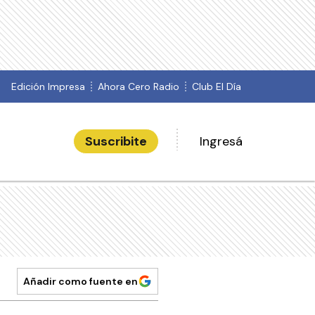
Edición Impresa
Ahora Cero Radio
Club El Día
Suscribite
Ingresá
Añadir como fuente en