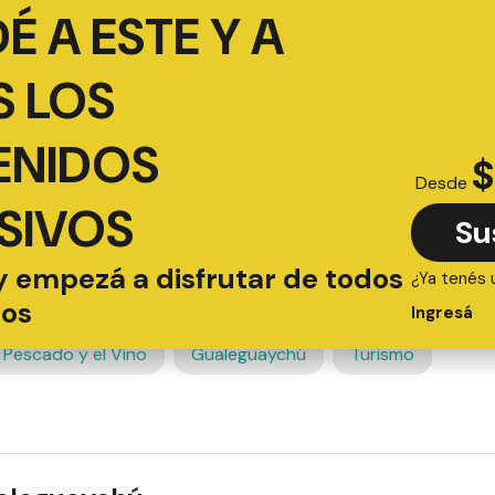
É A ESTE Y A
 LOS
ENIDOS
$
Desde
SIVOS
Su
y empezá a disfrutar de todos
¿Ya tenés 
ios
Ingresá
l Pescado y el Vino
Gualeguaychú
Turismo