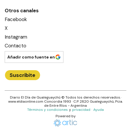
Otros canales
Facebook
X
Instagram
Contacto
Añadir como fuente en
Suscribite
Diario El Día de Gualeguaychú
© Todos los derechos reservados.·
www.
eldiaonline.com
Concordia 1993
· C.P.
2820
Gualeguaychú
, Pcia.
de
Entre Ríos
- Argentina
Términos y condiciones
y
privacidad
·
Ayuda
Powered by