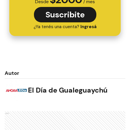
Desde
/ mes
Suscribite
¿Ya tenés una cuenta?
Ingresá
Autor
El Día de Gualeguaychú
Ads