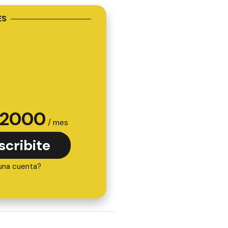
ES
2000
/ mes
scribite
una cuenta?