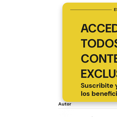
E
ACCED
TODOS
CONT
EXCLU
Suscribite 
los benefic
Autor