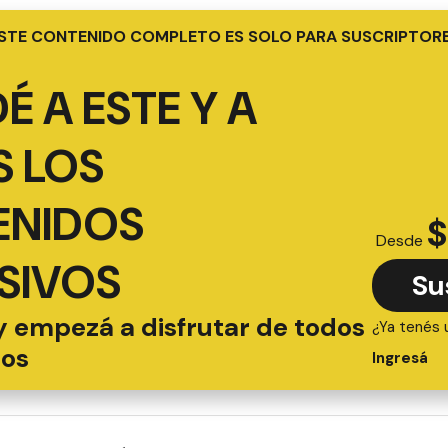
STE CONTENIDO COMPLETO ES SOLO PARA SUSCRIPTOR
É A ESTE Y A
 LOS
ENIDOS
$
Desde
SIVOS
Su
y empezá a disfrutar de todos
¿Ya tenés 
ios
Ingresá