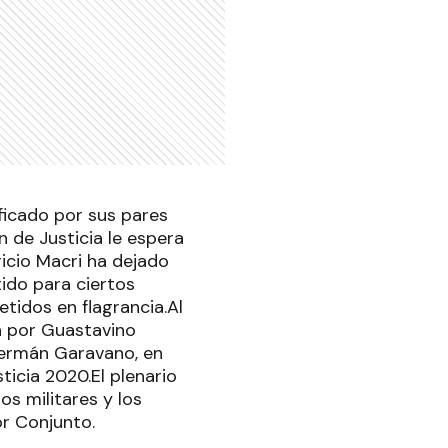
ificado por sus pares
n de Justicia le espera
icio Macri ha dejado
tido para ciertos
tidos en flagrancia.Al
da por Guastavino
 Germán Garavano, en
ticia 2020.El plenario
os militares y los
or Conjunto.