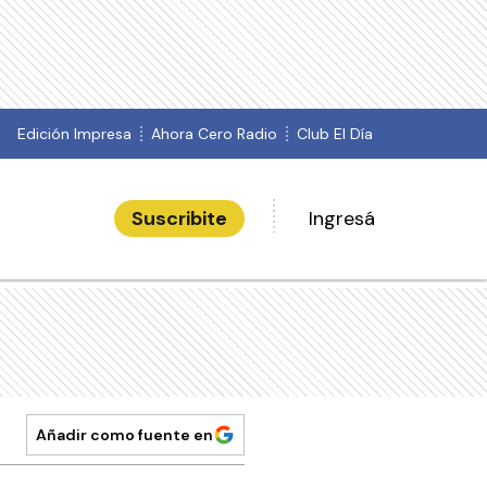
Edición Impresa
Ahora Cero Radio
Club El Día
Suscribite
Ingresá
Añadir como fuente en