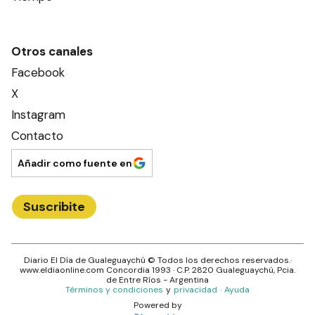
Otros canales
Facebook
X
Instagram
Contacto
Añadir como fuente en
Suscribite
Diario El Día de Gualeguaychú
© Todos los derechos reservados.·
www.
eldiaonline.com
Concordia 1993
· C.P.
2820
Gualeguaychú
, Pcia.
de
Entre Ríos
- Argentina
Términos y condiciones
y
privacidad
·
Ayuda
Powered by