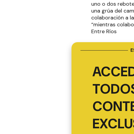
uno o dos rebote
una grúa del cami
colaboración a l
“mientras colabor
Entre Ríos
E
ACCED
TODOS
CONT
EXCLU