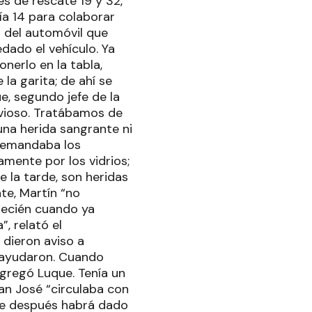
s de rescate 19 y 32,
ía 14 para colaborar
n del automóvil que
ado el vehículo. Ya
nerlo en la tabla,
la garita; de ahí se
e, segundo jefe de la
rvioso. Tratábamos de
una herida sangrante ni
 demandaba los
mente por los vidrios;
e la tarde, son heridas
te, Martín “no
recién cuando ya
”, relató el
dieron aviso a
o ayudaron. Cuando
agregó Luque. Tenía un
San José “circulaba con
que después habrá dado