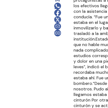
protagonistas a 
los efectivos lle
con la asistencia
conducía. “Fue u
estaba en el luga
inmovilizarlo y b
trasladó a la amb
institución.Esta
que no hable muc
nada complicado.
estudios corresp
y dolor en una pi
leves”, indicó el
recordaba mucho,
estaba ahí. Fue u
bombero.“Desde e
nosotros. Pudo a
llegamos estaba s
cinturón Por otra
cinturón y se ac