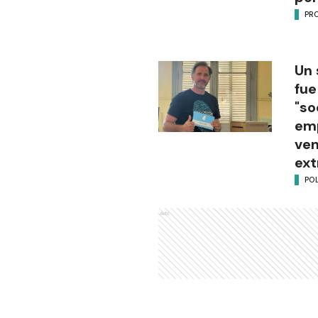
PR
Un 
fue
"so
em
ven
ext
POL
Ads