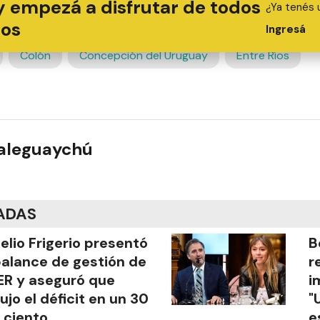
y empezá a disfrutar de todos
¿Ya tenés 
ios
Ingresá
Colón
Concepción del Uruguay
Entre Ríos
ualeguaychú
ADAS
elio Frigerio presentó
B
balance de gestión de
r
R y aseguró que
i
ujo el déficit en un 30
"
 ciento
e