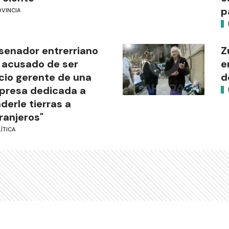
p
OVINCIA
senador entrerriano
Z
 acusado de ser
e
cio gerente de una
d
presa dedicada a
derle tierras a
ranjeros"
ÍTICA