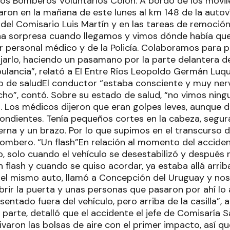
los Bomberos Voluntarios Colón. A bordo de los móvile
garon en la mañana de este lunes al km 148 de la autov
 del Comisario Luis Martín y en las tareas de remoció
na sorpresa cuando llegamos y vimos dónde había qued
r personal médico y de la Policía. Colaboramos para po
ajarlo, haciendo un pasamano por la parte delantera de 
ulancia”, relató a El Entre Ríos Leopoldo Germán Luqu
do de saludEl conductor “estaba consciente y muy ne
ho”, contó. Sobre su estado de salud, “no vimos ning
 Los médicos dijeron que eran golpes leves, aunque
ondientes. Tenía pequeños cortes en la cabeza, segura
erna y un brazo. Por lo que supimos en el transcurso d
 bombero. “Un flash”En relación al momento del acciden
 solo cuando el vehículo se desestabilizó y después 
n flash y cuando se quiso acordar, ya estaba allá arriba
l mismo auto, llamó a Concepción del Uruguay y nos 
brir la puerta y unas personas que pasaron por ahí l
entado fuera del vehículo, pero arriba de la casilla”, 
 parte, detalló que el accidente el jefe de Comisaría 
tivaron las bolsas de aire con el primer impacto, así 