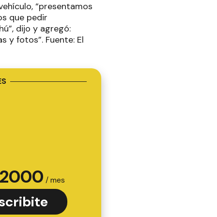
 vehículo, “presentamos
os que pedir
ú”, dijo y agregó:
 y fotos”. Fuente: El
ES
2000
/ mes
scribite