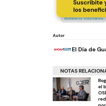
Suscribite 
los benefic
Bomberos Voluntarios
Autor
El Día de G
NOTAS RELACION
Rog
el 
OSE
red
por