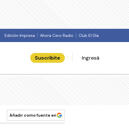
Edición Impresa
Ahora Cero Radio
Club El Día
Suscribite
Ingresá
Añadir como fuente en