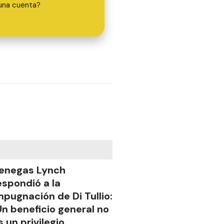
una cuenta?
enegas Lynch
espondió a la
mpugnación de Di Tullio:
Un beneficio general no
s un privilegio