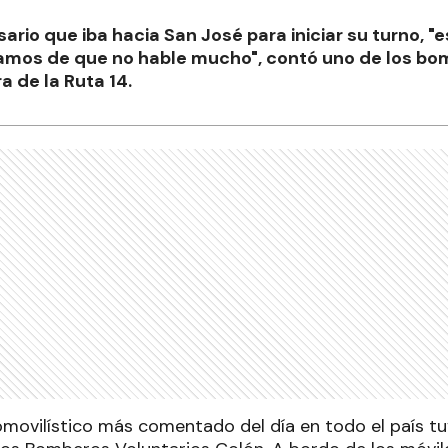
ario que iba hacia San José para iniciar su turno, 
amos de que no hable mucho", contó uno de los bom
ra de la Ruta 14.
omovilístico más comentado del día en todo el país tu