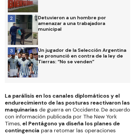
Detuvieron a un hombre por
2
amenazar a una trabajadora
municipal
Un jugador de la Selección Argentina
3
se pronunció en contra de la ley de
Tierras: “No se venden”
La parálisis en los canales diplomáticos y el
endurecimiento de las posturas reactivaron las
maquinarias
de guerra en Occidente. De acuerdo
con información publicada por The New York
Times,
el Pentágono ya diseña los planes de
contingencia
para retomar las operaciones