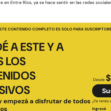
 en Entre Ríos, ya se hace sentir en las redes sociales
STE CONTENIDO COMPLETO ES SOLO PARA SUSCRIPTOR
É A ESTE Y A
 LOS
ENIDOS
$
Desde
SIVOS
Su
y empezá a disfrutar de todos
¿Ya tenés 
ios
Ingresá