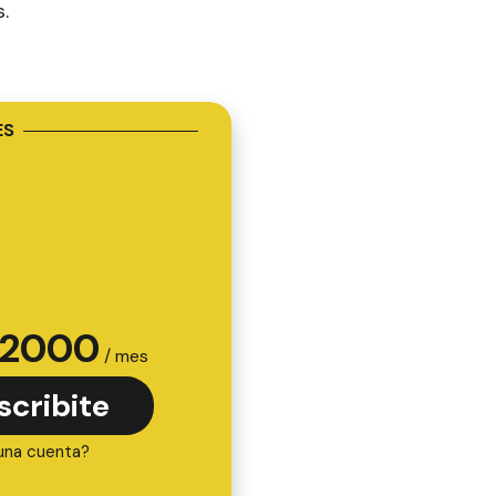
.
ES
2000
/ mes
scribite
una cuenta?