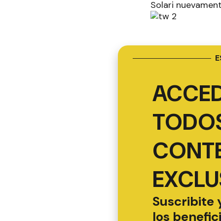
Solari nuevamente
E
ACCED
TODOS
CONT
EXCLU
Suscribite 
los benefic