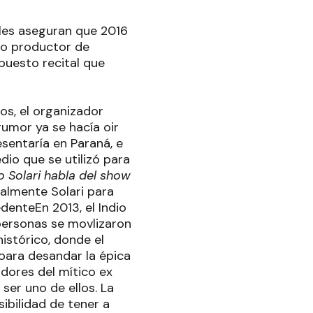
iales aseguran que 2016
ido productor de
puesto recital que
os, el organizador
umor ya se hacía oir
sentaría en Paraná, e
dio que se utilizó para
io Solari habla del show
ualmente Solari para
denteEn 2013, el Indio
personas se movlizaron
histórico, donde el
o oara desandar la épica
idores del mítico ex
ser uno de ellos. La
ibilidad de tener a