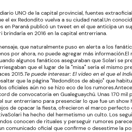
diario UNO de la capital provincial, fuentes extraofic
que el ex Redondito vuelva a su ciudad natal.Un conoc
s en Paraná publicó un tweet en el que anticipa un su
i brindaría en 2016 en la capital entrerriana.
ensaje, que naturalmente puso en alerta a los fanátic
nos por ahora, no puede agregar más información.El r
uando algunos fanáticos aseguraban que Solari se pre
rriesgaban que el lugar de la "misa" sería el mismo pre
races 2015.
Te puede interesar: El video en el que el Ind
esaltar que la página "Redonditos de abajo" que habit
os oficiales aún no se hizo eco de los rumores.Antece
récord de convocatoria en Gualeguaychú. Unas 170 mil 
el sur entrerriano para presenciar lo que fue un show 
, lejos de opacar la fiesta, ofrecieron el marco perfect
tivaSolari ha hecho del hermetismo un culto. Los segu
ondos conocen de rituales y perseguir rumores parece 
un comunicado oficial que confirme o desestime la pos