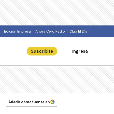
Edición Impresa
Ahora Cero Radio
Club El Día
Suscribite
Ingresá
Añadir como fuente en