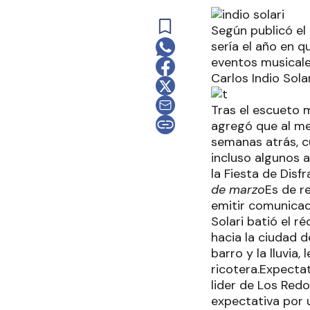
Según publicó el 
sería el año en 
eventos musicale
Carlos Indio Solar
Tras el escueto m
agregó que al me
semanas atrás, c
incluso algunos a
la Fiesta de Disf
de marzo
Es de r
emitir comunicad
Solari batió el 
hacia la ciudad d
barro y la lluvia
ricotera.Expecta
lider de Los Red
expectativa por 