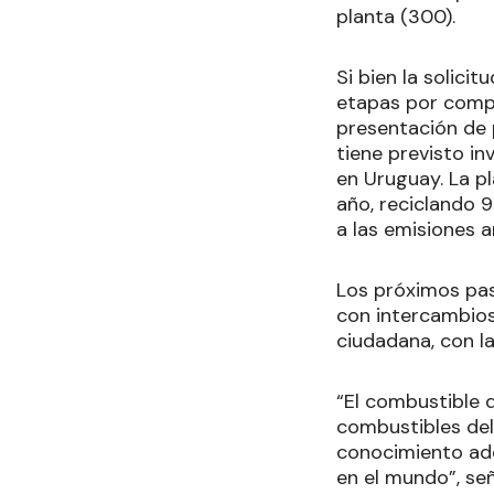
planta (300).
Si bien la solic
etapas por compl
presentación de 
tiene previsto in
en Uruguay. La p
año, reciclando 
a las emisiones 
Los próximos pas
con intercambios
ciudadana, con la
“El combustible d
combustibles del
conocimiento adq
en el mundo”, se