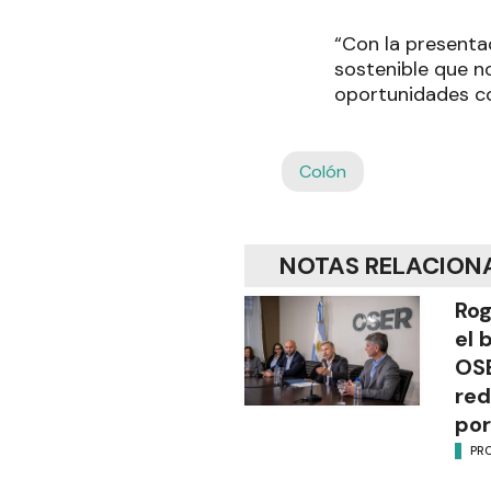
“Con la presentac
sostenible que n
oportunidades co
Colón
NOTAS RELACION
Rog
el 
OSE
red
por
PR