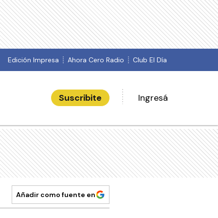
Edición Impresa
Ahora Cero Radio
Club El Día
Suscribite
Ingresá
Añadir como fuente en