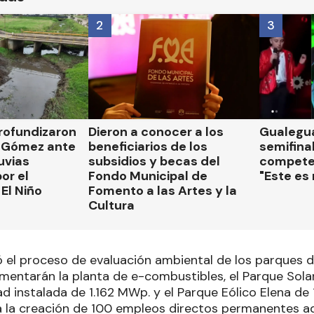
2
3
rofundizaron
Dieron a conocer a los
Gualegua
 Gómez ante
beneficiarios de los
semifinal
luvias
subsidios y becas del
compete
or el
Fondo Municipal de
"Este es
El Niño
Fomento a las Artes y la
Cultura
ió el proceso de evaluación ambiental de los parques 
imentarán la planta de e-combustibles, el Parque Sola
 instalada de 1.162 MWp. y el Parque Eólico Elena de 
 la creación de 100 empleos directos permanentes adi