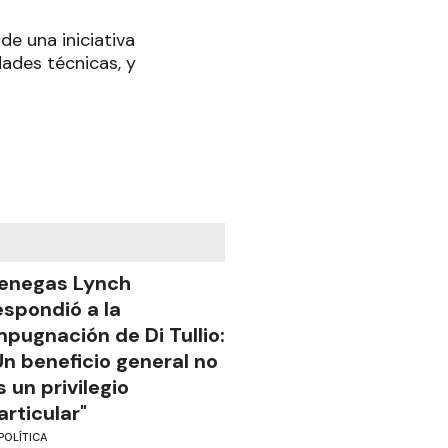
de una iniciativa
dades técnicas, y
enegas Lynch
espondió a la
mpugnación de Di Tullio:
Un beneficio general no
s un privilegio
articular"
POLÍTICA