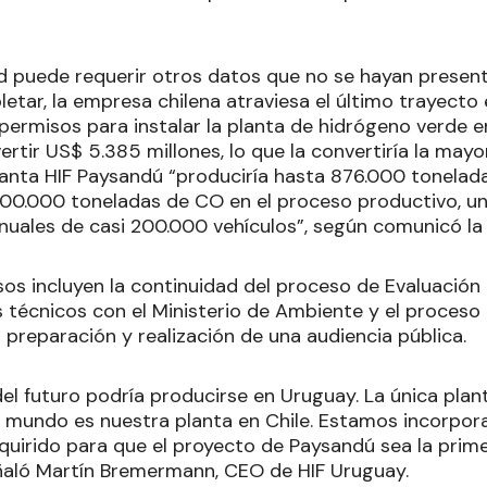
itud puede requerir otros datos que no se hayan prese
etar, la empresa chilena atraviesa el último trayecto
permisos para instalar la planta de hidrógeno verde e
vertir US$ 5.385 millones, lo que la convertiría la mayo
lanta HIF Paysandú “produciría hasta 876.000 tonelad
900.000 toneladas de CO en el proceso productivo, un
anuales de casi 200.000 vehículos”, según comunicó la
os incluyen la continuidad del proceso de Evaluación
 técnicos con el Ministerio de Ambiente y el proceso 
 preparación y realización de una audiencia pública.
el futuro podría producirse en Uruguay. La única plan
 mundo es nuestra planta en Chile. Estamos incorpora
uirido para que el proyecto de Paysandú sea la prime
ñaló Martín Bremermann, CEO de HIF Uruguay.