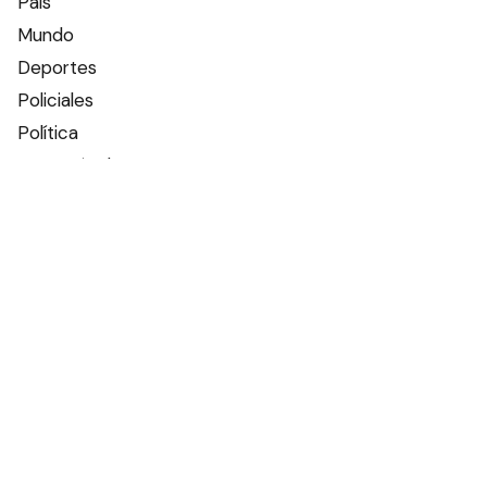
País
Mundo
Deportes
Policiales
Política
Espectáculos
Edictos
Farmacias de turno
Tiempo
Otros canales
Facebook
X