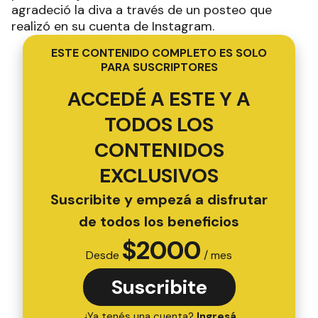
agradeció la diva a través de un posteo que
realizó en su cuenta de Instagram.
ESTE CONTENIDO COMPLETO ES SOLO
PARA SUSCRIPTORES
ACCEDÉ A ESTE Y A
TODOS LOS
CONTENIDOS
EXCLUSIVOS
Suscribite y empezá a disfrutar
de todos los beneficios
$
2000
Desde
/ mes
Suscribite
¿Ya tenés una cuenta?
Ingresá