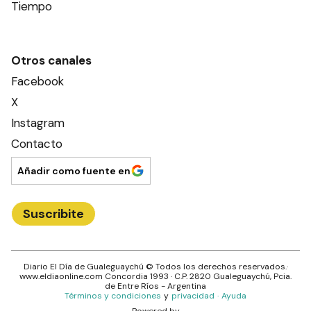
Tiempo
Otros canales
Facebook
X
Instagram
Contacto
Añadir como fuente en
Suscribite
Diario El Día de Gualeguaychú
© Todos los derechos reservados.·
www.
eldiaonline.com
Concordia 1993
· C.P.
2820
Gualeguaychú
, Pcia.
de
Entre Ríos
- Argentina
Términos y condiciones
y
privacidad
·
Ayuda