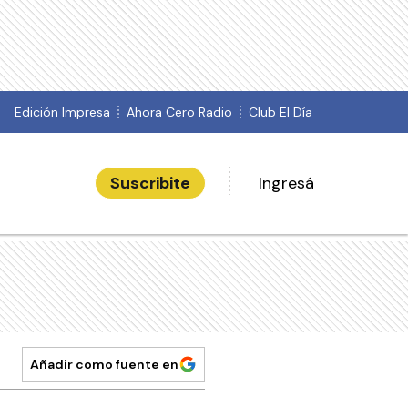
Edición Impresa
Ahora Cero Radio
Club El Día
Suscribite
Ingresá
Añadir como fuente en