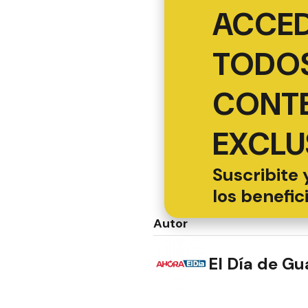
ACCED
TODOS
CONT
EXCLU
Suscribite 
los benefic
Autor
El Día de G