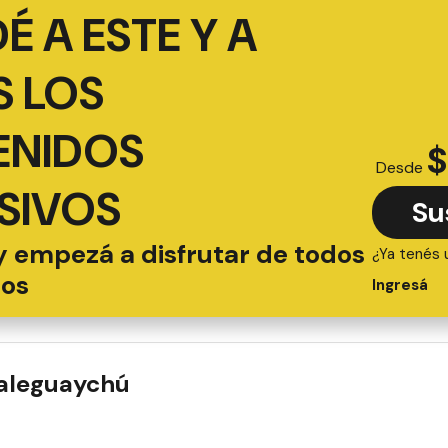
É A ESTE Y A
 LOS
ENIDOS
$
Desde
SIVOS
Su
y empezá a disfrutar de todos
¿Ya tenés 
ios
Ingresá
ualeguaychú