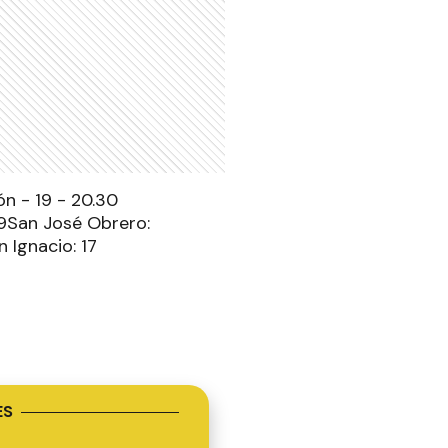
ón - 19 - 20.30
19San José Obrero:
 Ignacio: 17
ES