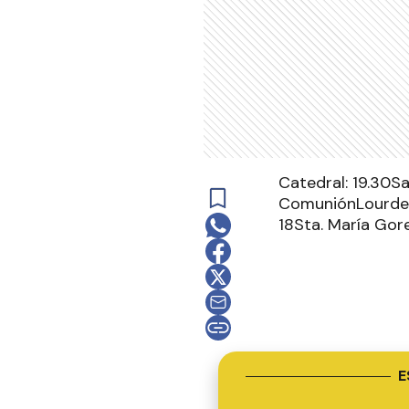
Catedral: 19.30Sa
ComuniónLourdes:
18Sta. María Gore
E