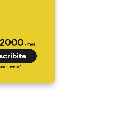
2000
/ mes
scribite
una cuenta?