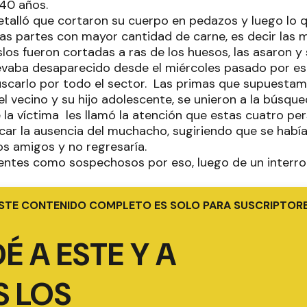
40 años.
talló que cortaron su cuerpo en pedazos y luego lo 
 partes con mayor cantidad de carne, es decir las mej
los fueron cortadas a ras de los huesos, las asaron y 
levaba desaparecido desde el miércoles pasado por eso
carlo por todo el sector. Las primas que supuestame
l vecino y su hijo adolescente, se unieron a la búsque
e la víctima les llamó la atención que estas cuatro p
ficar la ausencia del muchacho, sugiriendo que se hab
os amigos y no regresaría.
tentes como sospechosos por eso, luego de un interro
STE CONTENIDO COMPLETO ES SOLO PARA SUSCRIPTOR
É A ESTE Y A
 LOS