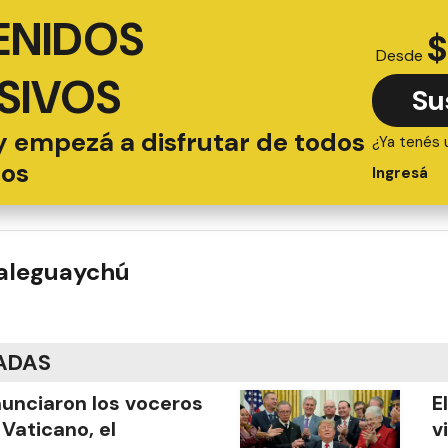
ENIDOS
$
Desde
SIVOS
Su
y empezá a disfrutar de todos
¿Ya tenés 
ios
Ingresá
ualeguaychú
ADAS
unciaron los voceros
E
 Vaticano, el
v