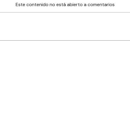
Este contenido no está abierto a comentarios
nes
Farmacias de turno
Tiempo
ia
es
es
áculos