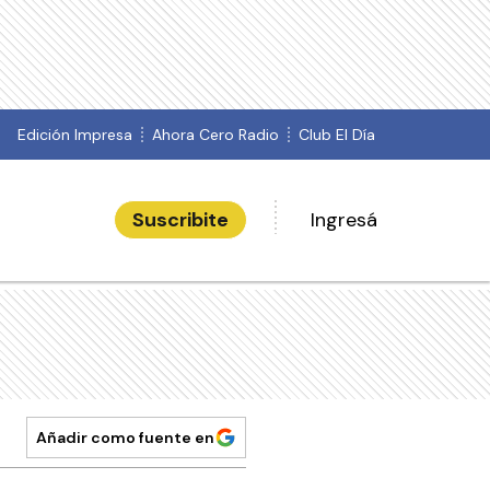
Edición Impresa
Ahora Cero Radio
Club El Día
Suscribite
Ingresá
Añadir como fuente en