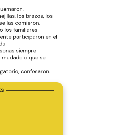
quemaron.
illas, los brazos, los
se las comieron.
 los familiares
nte participaron en el
da.
ersonas siempre
ía mudado o que se
gatorio, confesaron.
ES