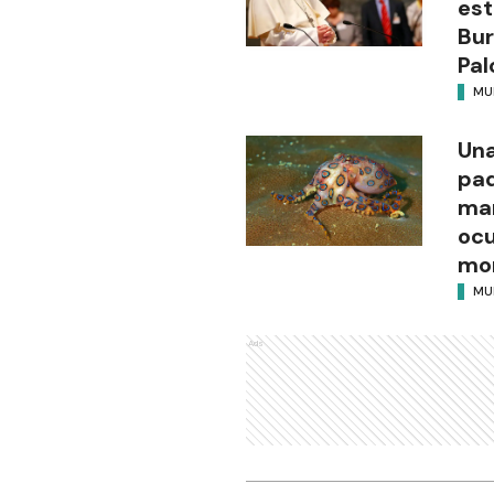
es
Bur
Pal
MU
Una
pad
mar
ocu
mor
MU
Ads