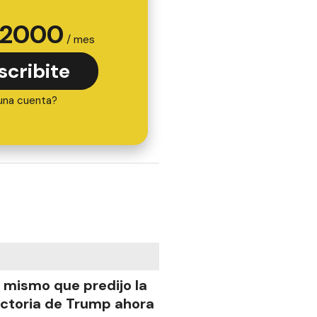
2000
/ mes
scribite
una cuenta?
l mismo que predijo la
ictoria de Trump ahora