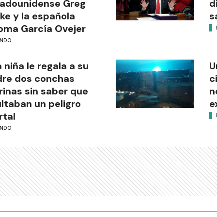
tadounidense Greg
d
ke y la española
s
oma García Ovejer
NDO
 niña le regala a su
U
re dos conchas
c
inas sin saber que
n
ltaban un peligro
e
tal
NDO