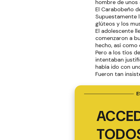
hombre de unos 
El Carabobeño de
Supuestamente las
glúteos y los mus
El adolescente l
comenzaron a bus
hecho, así como e
Pero a los tíos d
intentaban justi
había ido con un
Fueron tan insis
E
ACCED
TODOS