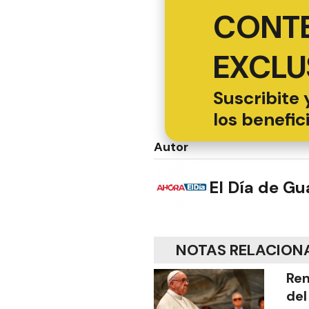
CONT
EXCLU
Suscribite 
los benefic
Autor
El Día de G
NOTAS RELACION
Ren
del