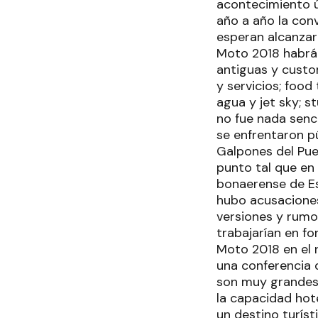
acontecimiento ú
año a año la con
esperan alcanzar 
Moto 2018 habrá 
antiguas y custo
y servicios; foo
agua y jet sky; s
no fue nada senci
se enfrentaron p
Galpones del Puer
punto tal que en
bonaerense de Es
hubo acusaciones
versiones y rumo
trabajarían en f
Moto 2018 en el 
una conferencia d
son muy grandes:
la capacidad hot
un destino turíst