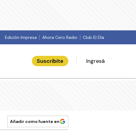
Edición Impresa
Ahora Cero Radio
Club El Día
Suscribite
Ingresá
Añadir como fuente en