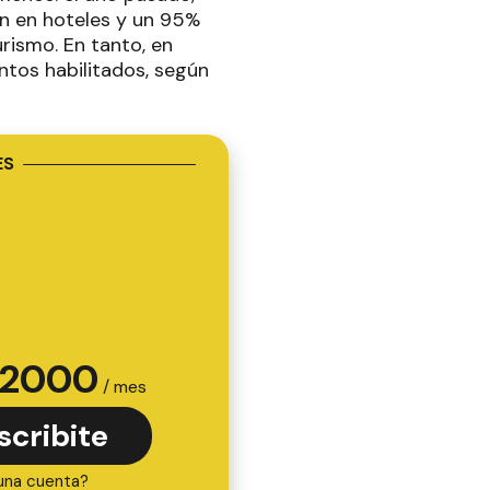
n en hoteles y un 95%
rismo. En tanto, en
ntos habilitados, según
ES
2000
/ mes
scribite
una cuenta?