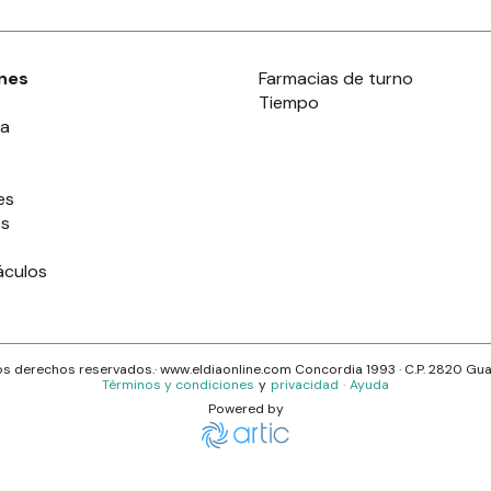
nes
Farmacias de turno
Tiempo
ia
es
es
áculos
s derechos reservados.· www.
eldiaonline.com
Concordia 1993
· C.P.
2820
Gua
Términos y condiciones
y
privacidad
·
Ayuda
Powered by