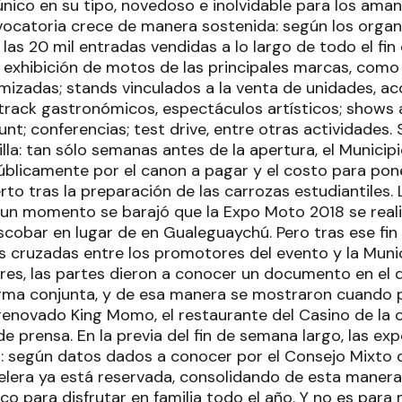
nico en su tipo, novedoso e inolvidable para los aman
vocatoria crece de manera sostenida: según los organ
las 20 mil entradas vendidas a lo largo de todo el fi
exhibición de motos de las principales marcas, com
mizadas; stands vinculados a la venta de unidades, ac
d track gastronómicos, espectáculos artísticos; show
tunt; conferencias; test drive, entre otras actividades.
lla: tan sólo semanas antes de la apertura, el Municip
úblicamente por el canon a pagar y el costo para pon
to tras la preparación de las carrozas estudiantiles. 
 un momento se barajó que la Expo Moto 2018 se reali
cobar en lugar de en Gualeguaychú. Pero tras ese fin
 cruzadas entre los promotores del evento y la Munici
res, las partes dieron a conocer un documento en el 
orma conjunta, y de esa manera se mostraron cuando 
renovado King Momo, el restaurante del Casino de la 
e prensa. En la previa del fin de semana largo, las ex
 según datos dados a conocer por el Consejo Mixto d
elera ya está reservada, consolidando de esta mane
ico para disfrutar en familia todo el año. Y no es para