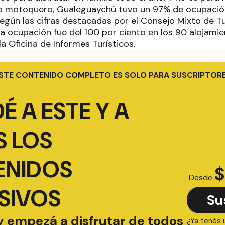
to motoquero, Gualeguaychú tuvo un 97% de ocupació
según las cifras destacadas por el Consejo Mixto de Tu
a ocupación fue del 100 por ciento en los 90 alojamie
a Oficina de Informes Turísticos.
STE CONTENIDO COMPLETO ES SOLO PARA SUSCRIPTOR
É A ESTE Y A
 LOS
ENIDOS
$
Desde
SIVOS
Su
y empezá a disfrutar de todos
¿Ya tenés 