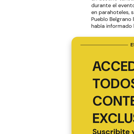
durante el even
en parahoteles, 
Pueblo Belgrano l
había informado l
E
ACCED
TODOS
CONT
EXCLU
Suscribite 