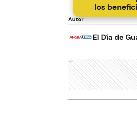
los benefic
Autor
El Día de G
Ads