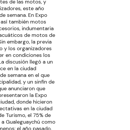
tes de las motos, y
izadores, este año
n de semana. En Expo
o así también motos
cesorios, indumentaria
s acuáticos de motos de
 Sin embargo, la previa
io y los organizadores
er en condiciones los
La discusión llegó a un
ce en la ciudad
 de semana en el que
palidad, y un sinfín de
que anunciaron que
presentaron la Expo
ciudad, donde hicieron
pectativas en la ciudad
e Turismo, el 75% de
ra a Gualeguaychú como
 menos: el año pasado,