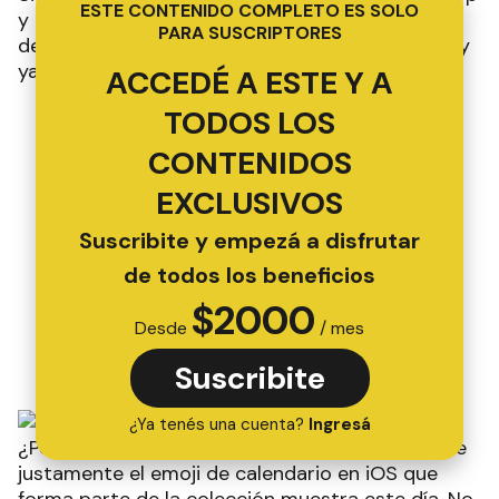
ESTE CONTENIDO COMPLETO ES SOLO
y cualquier tipo de mensaje que envíes a través
PARA SUSCRIPTORES
del teléfono, preparate para usarlos el doble hoy
ya que se trata del Día Mundial del Emoji.
ACCEDÉ A ESTE Y A
TODOS LOS
CONTENIDOS
EXCLUSIVOS
Suscribite y empezá a disfrutar
de todos los beneficios
$
2000
Desde
/ mes
Suscribite
¿Ya tenés una cuenta?
Ingresá
¿Por qué es el 17 de julio el día del emoji? Porque
justamente el emoji de calendario en iOS que