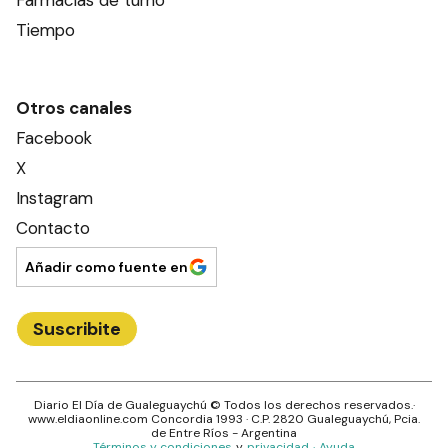
Farmacias de turno
Tiempo
Otros canales
Facebook
X
Instagram
Contacto
Añadir como fuente en
Suscribite
Diario El Día de Gualeguaychú
© Todos los derechos reservados.·
www.
eldiaonline.com
Concordia 1993
· C.P.
2820
Gualeguaychú
, Pcia.
de
Entre Ríos
- Argentina
Términos y condiciones
y
privacidad
·
Ayuda