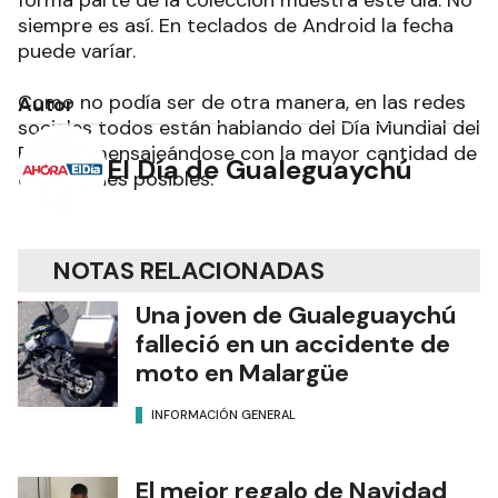
forma parte de la colección muestra este día. No
siempre es así. En teclados de Android la fecha
puede varíar.
Como no podía ser de otra manera, en las redes
Autor
sociales todos están hablando del Día Mundial del
Emoji y mensajeándose con la mayor cantidad de
El Día de Gualeguaychú
emoticones posibles.
NOTAS RELACIONADAS
Una joven de Gualeguaychú
falleció en un accidente de
moto en Malargüe
INFORMACIÓN GENERAL
El mejor regalo de Navidad