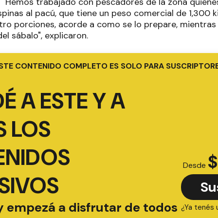
. "Hemos trabajado con pescadores de la zona quienes
spinas al pacú, que tiene un peso comercial de 1,300 ki
tro porciones, acorde a como se lo prepare, mientra
del sábalo", explicaron.
STE CONTENIDO COMPLETO ES SOLO PARA SUSCRIPTOR
É A ESTE Y A
 LOS
ENIDOS
$
Desde
SIVOS
Su
y empezá a disfrutar de todos
¿Ya tenés 