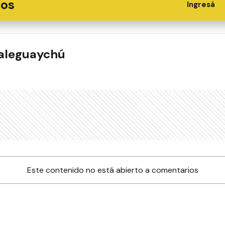
ios
Ingresá
ualeguaychú
Este contenido no está abierto a comentarios