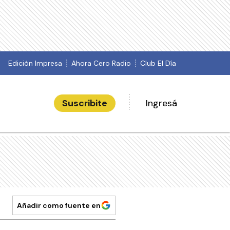
Edición Impresa
Ahora Cero Radio
Club El Día
Suscribite
Ingresá
Añadir como fuente en