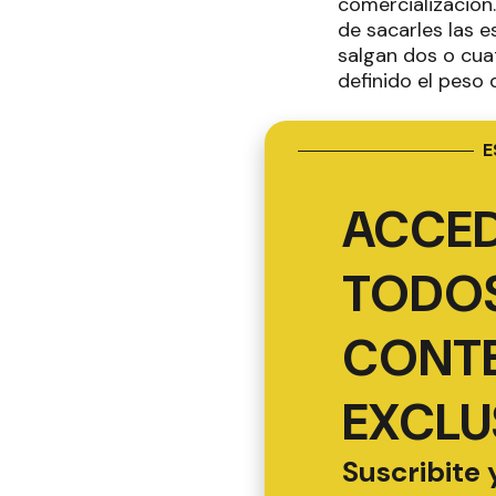
comercialización
de sacarles las e
salgan dos o cua
definido el peso 
E
ACCED
TODOS
CONT
EXCLU
Suscribite 