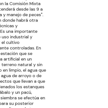
con la Comisión Mixta
xtenderá desde las 9 a
ta y manejo de peces".
en donde habrá otra
técnicas y
 Es una importante
uso industrial y
el cultivo
ente controladas. En
a estación que se
 artificial en un
terreno natural y sin
o en limpio, el agua que
a agua de arroyo o de
pectos que llevan a que
llenados los estanques
ábalo y un pacú,
a siembra se efectúa en
 para su posterior