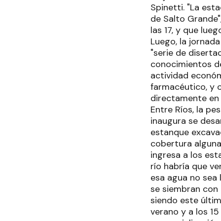
Spinetti. "La est
de Salto Grande",
las 17, y que lue
Luego, la jornada
"serie de diserta
conocimientos de
actividad económ
farmacéutico, y 
directamente en 
Entre Ríos, la pe
inaugura se desar
estanque excavad
cobertura alguna 
ingresa a los est
río habría que ve
esa agua no sea 
se siembran con l
siendo este últi
verano y a los 15