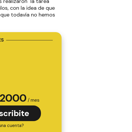
 realizaron la tarea
los, con la idea de que
s que todavía no hemos
ES
2000
/ mes
scribite
una cuenta?