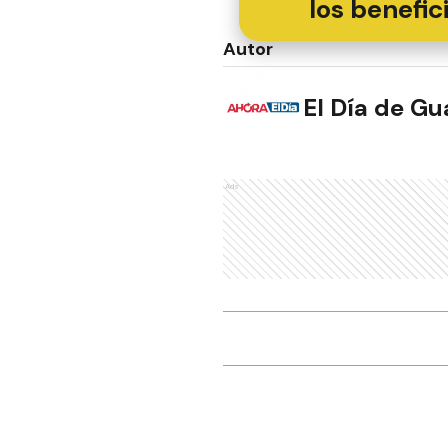
los benefic
Autor
El Día de G
Ads