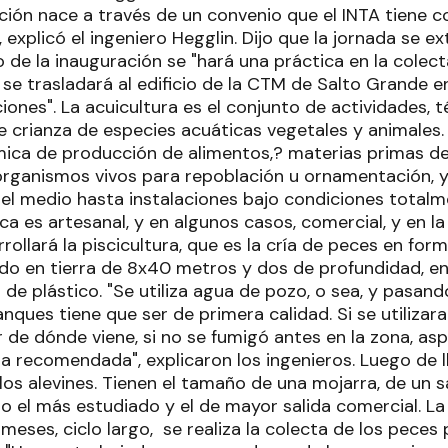
ación nace a través de un convenio que el INTA tiene 
 explicó el ingeniero Hegglin. Dijo que la jornada se e
go de la inauguración se "hará una práctica en la colec
 se trasladará al edificio de la CTM de Salto Grande 
ciones". La acuicultura es el conjunto de actividades, 
 crianza de especies acuáticas vegetales y animales.
ica de producción de alimentos,? materias primas de 
organismos vivos para repoblación u ornamentación, y 
el medio hasta instalaciones bajo condiciones totalm
sca es artesanal, y en algunos casos, comercial, y en l
rollará la piscicultura, que es la cría de peces en forma
o en tierra de 8x40 metros y dos de profundidad, en 
de plástico. "Se utiliza agua de pozo, o sea, y pasand
anques tiene que ser de primera calidad. Si se utilizar
r de dónde viene, si no se fumigó antes en la zona, as
la recomendada", explicaron los ingenieros. Luego de 
os alevines. Tienen el tamaño de una mojarra, de un s
mo el más estudiado y el de mayor salida comercial. L
 meses, ciclo largo, se realiza la colecta de los peces