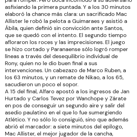
para romper. Pero Boca incomodó a su adversario
asfixiando la primera puntada. Y a los 30 minutos
elaboró la chance más clara: un sacrificado Mac
Allister le robó la pelota a Guimaraes y asistió a
Ábila, quien definió sin convicción ante Santos,
que se quedó con el intento. El segundo tiempo
afloraron los roces y las imprecisiones. El juego
se hizo cortado y Paranaense sólo logró romper
líneas a través del desequilibrio individual de
Rony, quien no le dio buen final a sus
intervenciones. Un cabezazo de Marco Ruben, a
los 63 minutos, y un remate de Nikao, a los 65,
sacudieron un poco el sopor.
A 15 del final, Alfaro apostó a los ingresos de Jan
Hurtado y Carlos Tevez por Wanchope y Zárate
en pos de conseguir un segundo aire y salir del
asedio paulatino en el que lo fue sumergiendo
Atlético. Y no sólo lo consiguió, sino que además
abrió el marcador: a siete minutos del epílogo,
Mac Allister, el mejor jugador de la cancha,