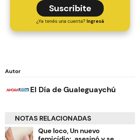
Suscribite
¿Ya tenés una cuenta?
Ingresá
Autor
El Día de Gualeguaychú
NOTAS RELACIONADAS
Que loco, Un nuevo
femicidio: asesinó y se