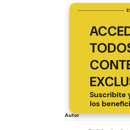
E
ACCED
TODOS
CONT
EXCLU
Suscribite 
los benefic
Autor