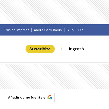
Edición Impresa
Ahora Cero Radio
Club El Día
Suscribite
Ingresá
Añadir como fuente en