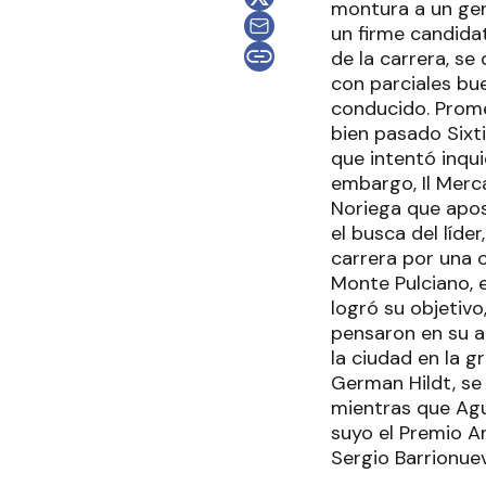
montura a un gen
un firme candidat
de la carrera, s
con parciales bu
conducido. Prome
bien pasado Sixt
que intentó inqui
embargo, Il Merca
Noriega que apost
el busca del líde
carrera por una c
Monte Pulciano, e
logró su objetivo
pensaron en su a
la ciudad en la g
German Hildt, se
mientras que Agu
suyo el Premio A
Sergio Barrionue