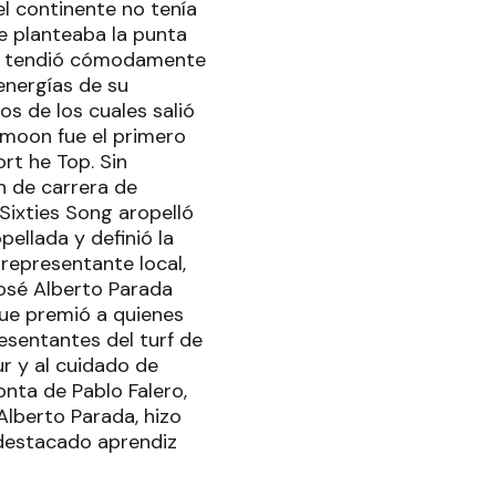
l continente no tenía
ue planteaba la punta
 se tendió cómodamente
energías de su
s de los cuales salió
rmoon fue el primero
rt he Top. Sin
n de carrera de
 Sixties Song aropelló
pellada y definió la
 representante local,
José Alberto Parada
 que premió a quienes
esentantes del turf de
ur y al cuidado de
onta de Pablo Falero,
Alberto Parada, hizo
 destacado aprendiz