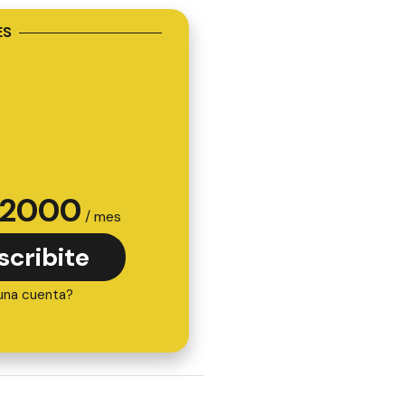
ES
2000
/ mes
scribite
una cuenta?