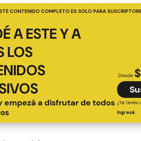
STE CONTENIDO COMPLETO ES SOLO PARA SUSCRIPTOR
É A ESTE Y A
 LOS
ENIDOS
$
Desde
SIVOS
Su
y empezá a disfrutar de todos
¿Ya tenés 
ios
Ingresá