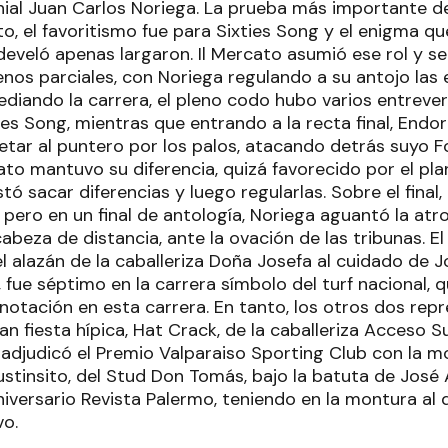
ial Juan Carlos Noriega. La prueba más importante de
o, el favoritismo fue para Sixties Song y el enigma q
e develó apenas largaron. Il Mercato asumió ese rol y
enos parciales, con Noriega regulando a su antojo las 
diando la carrera, el pleno codo hubo varios entrevero
ies Song, mientras que entrando a la recta final, Endo
etar al puntero por los palos, atacando detrás suyo Fo
to mantuvo su diferencia, quizá favorecido por el pla
ó sacar diferencias y luego regularlas. Sobre el final,
r, pero en un final de antología, Noriega aguantó la atro
abeza de distancia, ante la ovación de las tribunas. El
l alazán de la caballeriza Doña Josefa al cuidado de 
, fue séptimo en la carrera símbolo del turf nacional,
notación en esta carrera. En tanto, los otros dos repr
ran fiesta hípica, Hat Crack, de la caballeriza Acceso S
 adjudicó el Premio Valparaiso Sporting Club con la m
stinsito, del Stud Don Tomás, bajo la batuta de José 
niversario Revista Palermo, teniendo en la montura al
vo.