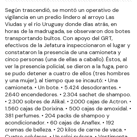
Según trascendió, se montó un operativo de
vigilancia en un predio lindero al arroyo Las
Viudas y el río Uruguay donde días atrás, en
horas de la madrugada, se observaron dos botes
transportando bultos. Con apoyo del GRT,
efectivos de la Jefatura inspeccionaron el lugar y
constataron la presencia de una camioneta y
cinco personas (una de ellas a caballo). Éstos, al
ver la presencia policial, se dieron a la fuga, pero
se pudo detener a cuatro de ellos (tres hombres
y una mujer), al tiempo que se incautó: • Una
camioneta. • Un bote. • 5.424 desodorantes. •
2.640 encendedores. • 2.304 sachet de shampoo.
• 2.300 sobres de Alikal. • 2.000 cajas de Actron. •
1.560 cajas de Dorixina. • 500 cajas de amoxidal. •
381 perfumes. • 204 packs de shampoo y
acondicionador. • 60 cajas de Anaflex. • 192
cremas de belleza. • 20 kilos de carne de vaca. •
Cuatro celulares. • Un reloj pulsera. • Vestimenta.