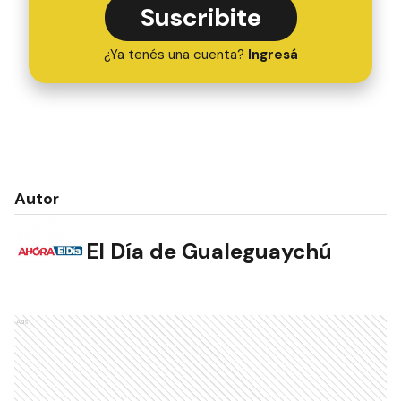
Suscribite
¿Ya tenés una cuenta?
Ingresá
Autor
El Día de Gualeguaychú
Ads