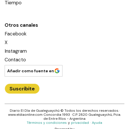
Tiempo
Otros canales
Facebook
X
Instagram
Contacto
Añadir como fuente en
Suscribite
Diario El Día de Gualeguaychú
© Todos los derechos reservados.·
www.
eldiaonline.com
Concordia 1993
· C.P.
2820
Gualeguaychú
, Pcia.
de
Entre Ríos
- Argentina
Términos y condiciones
y
privacidad
·
Ayuda
Powered by