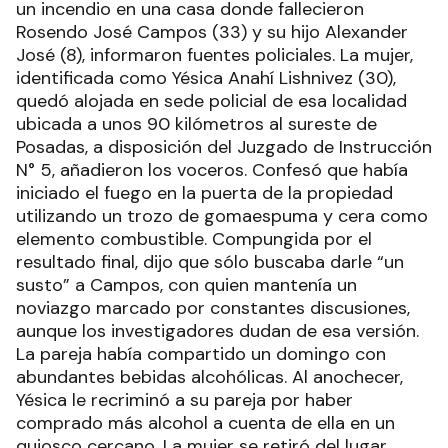
un incendio en una casa donde fallecieron
Rosendo José Campos (33) y su hijo Alexander
José (8), informaron fuentes policiales. La mujer,
identificada como Yésica Anahí Lishnivez (30),
quedó alojada en sede policial de esa localidad
ubicada a unos 90 kilómetros al sureste de
Posadas, a disposición del Juzgado de Instrucción
N° 5, añadieron los voceros. Confesó que había
iniciado el fuego en la puerta de la propiedad
utilizando un trozo de gomaespuma y cera como
elemento combustible. Compungida por el
resultado final, dijo que sólo buscaba darle “un
susto” a Campos, con quien mantenía un
noviazgo marcado por constantes discusiones,
aunque los investigadores dudan de esa versión.
La pareja había compartido un domingo con
abundantes bebidas alcohólicas. Al anochecer,
Yésica le recriminó a su pareja por haber
comprado más alcohol a cuenta de ella en un
quiosco cercano. La mujer se retiró del lugar