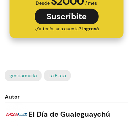
$
2000
Desde
/ mes
Suscribite
¿Ya tenés una cuenta?
Ingresá
gendarmería
La Plata
Autor
El Día de Gualeguaychú