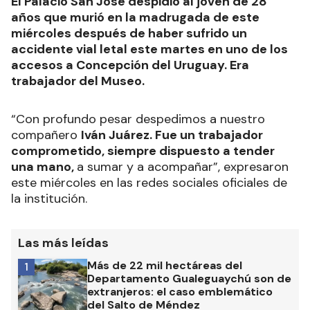
El Palacio San José despidió al joven de 28
años que murió en la madrugada de este
miércoles después de haber sufrido un
accidente vial letal este martes en uno de los
accesos a Concepción del Uruguay. Era
trabajador del Museo.
“Con profundo pesar despedimos a nuestro
compañero
Iván Juárez. Fue un trabajador
comprometido, siempre dispuesto a tender
una mano,
a sumar y a acompañar”, expresaron
este miércoles en las redes sociales oficiales de
la institución.
Las más leídas
Más de 22 mil hectáreas del
1
Departamento Gualeguaychú son de
extranjeros: el caso emblemático
del Salto de Méndez