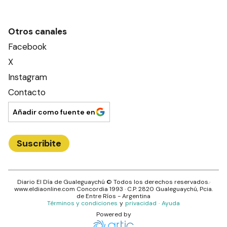
Otros canales
Facebook
X
Instagram
Contacto
Añadir como fuente en
Suscribite
Diario El Día de Gualeguaychú
© Todos los derechos reservados.·
www.
eldiaonline.com
Concordia 1993
· C.P.
2820
Gualeguaychú
, Pcia.
de
Entre Ríos
- Argentina
Términos y condiciones
y
privacidad
·
Ayuda
Powered by