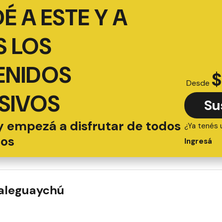
É A ESTE Y A
 LOS
ENIDOS
$
Desde
SIVOS
Su
y empezá a disfrutar de todos
¿Ya tenés 
ios
Ingresá
ualeguaychú