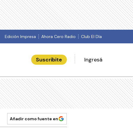
Edición Impresa
Ahora Cero Radio
Club El Día
Suscribite
Ingresá
Añadir como fuente en