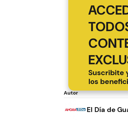
ACCED
TODOS
CONT
EXCLU
Suscribite 
los benefic
Autor
El Día de G