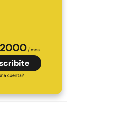
2000
/ mes
scribite
una cuenta?