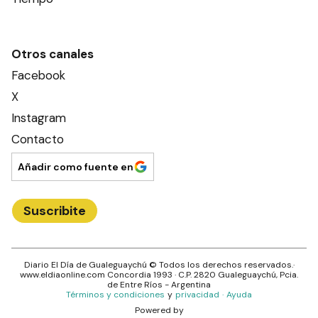
Otros canales
Facebook
X
Instagram
Contacto
Añadir como fuente en
Suscribite
Diario El Día de Gualeguaychú
© Todos los derechos reservados.·
www.
eldiaonline.com
Concordia 1993
· C.P.
2820
Gualeguaychú
, Pcia.
de
Entre Ríos
- Argentina
Términos y condiciones
y
privacidad
·
Ayuda
Powered by