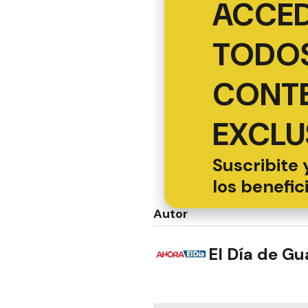
ACCED
TODOS
CONT
EXCLU
Suscribite 
los benefic
Autor
El Día de G