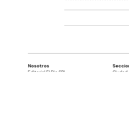
Nosotros
Seccio
Editorial El Dia SRL
Ciudad
Edición Impresa
Provinc
Ahora Cero Radio
País
Club El Día
Mundo
Deport
Policial
Política
Espect
Edictos