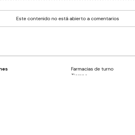
Este contenido no está abierto a comentarios
nes
Farmacias de turno
Tiempo
ia
es
es
áculos