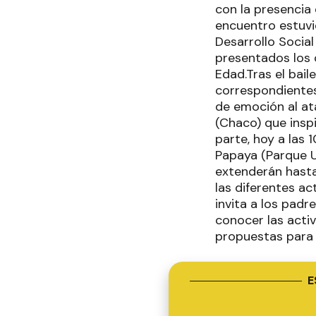
con la presencia 
encuentro estuvi
Desarrollo Social
presentados los 
Edad.Tras el bai
correspondientes 
de emoción al ata
(Chaco) que inspi
parte, hoy a las 
Papaya (Parque Un
extenderán hasta 
las diferentes ac
invita a los padr
conocer las acti
propuestas para 
E