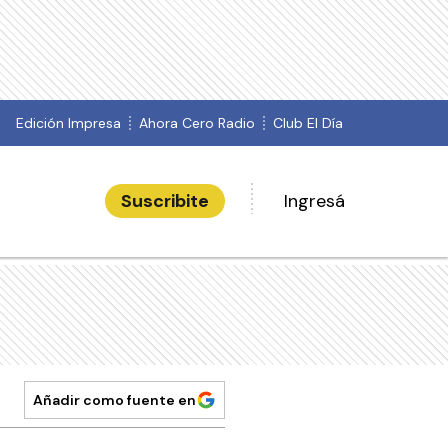
Edición Impresa
Ahora Cero Radio
Club El Día
Suscribite
Ingresá
Añadir como fuente en