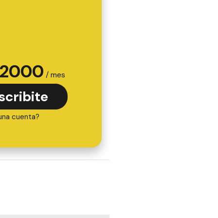
2000
/ mes
scribite
una cuenta?