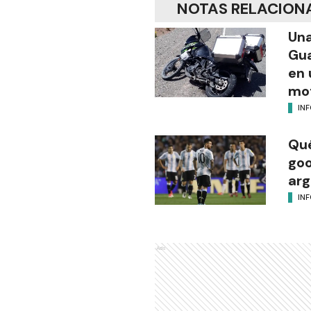
NOTAS RELACION
Una
Gua
en 
mot
IN
Qué
goo
arg
IN
Ads