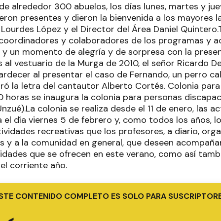
de alrededor 300 abuelos, los días lunes, martes y jue
eron presentes y dieron la bienvenida a los mayores l
 Lourdes López y el Director del Área Daniel Quintero
coordinadores y colaboradores de los programas y ac
le y un momento de alegría y de sorpresa con la prese
al vestuario de la Murga de 2010, el señor Ricardo De
rdecer al presentar el caso de Fernando, un perro cal
ró la letra del cantautor Alberto Cortés. Colonia par
10 horas se inaugura la colonia para personas discapac
zué).La colonia se realiza desde el 11 de enero, las ac
el día viernes 5 de febrero y, como todos los años, l
tividades recreativas que los profesores, a diario, orga
es y a la comunidad en general, que deseen acompañar 
vidades que se ofrecen en este verano, como así tambi
el corriente año.
STE CONTENIDO COMPLETO ES SOLO PARA SUSCRIPTOR