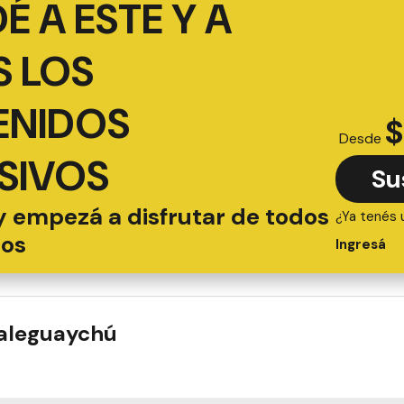
É A ESTE Y A
 LOS
ENIDOS
$
Desde
SIVOS
Su
y empezá a disfrutar de todos
¿Ya tenés 
ios
Ingresá
ualeguaychú