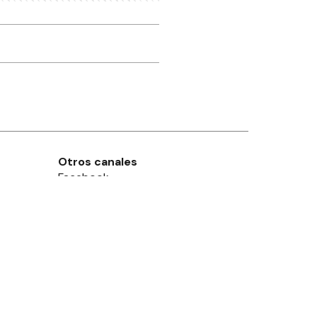
Otros canales
Facebook
X
Instagram
Contacto
Añadir como fuente en
Suscribite