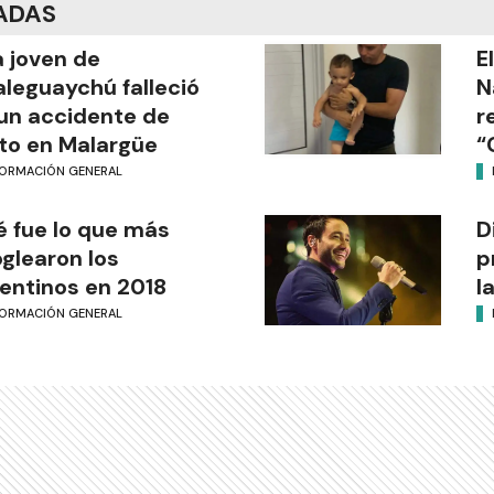
ADAS
 joven de
E
leguaychú falleció
N
un accidente de
r
o en Malargüe
“
FORMACIÓN GENERAL
 fue lo que más
D
glearon los
p
entinos en 2018
l
FORMACIÓN GENERAL