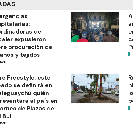
ADAS
ergencias
A
pitalarias:
v
rdinadoras del
e
aier expusieron
c
re procuración de
P
anos y tejidos
UDAD
re Freestyle: este
R
ado se definirá en
n
leguaychú quién
l
resentará al país en
b
Torneo de Plazas de
 Bull
UDAD