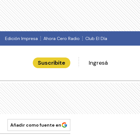
Edición Impresa
Ahora Cero Radio
Club El Día
Suscribite
Ingresá
Añadir como fuente en