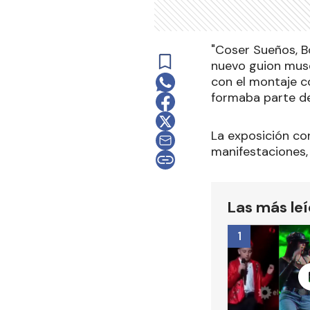
"Coser Sueños, Bo
nuevo guion muse
con el montaje co
formaba parte de
La exposición con
manifestaciones, 
Las más le
1