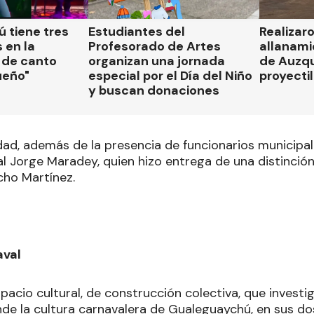
 tiene tres
Estudiantes del
Realizar
 en la
Profesorado de Artes
allanami
 de canto
organizan una jornada
de Auzqu
ueño"
especial por el Día del Niño
proyectil
y buscan donaciones
idad, además de la presencia de funcionarios municipa
al Jorge Maradey, quien hizo entrega de una distinció
cho Martínez.
aval
pacio cultural, de construcción colectiva, que investig
nde la cultura carnavalera de Gualeguaychú, en sus do