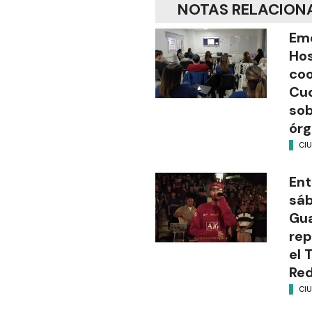
NOTAS RELACION
Em
Hos
coo
Cuc
sob
órg
CI
Ent
sáb
Gua
rep
el 
Red
CI