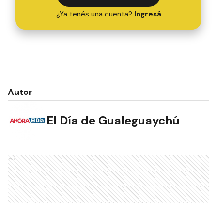
¿Ya tenés una cuenta?
Ingresá
Autor
El Día de Gualeguaychú
Ads