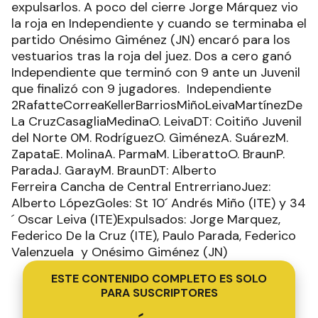
expulsarlos. A poco del cierre Jorge Márquez vio
la roja en Independiente y cuando se terminaba el
partido Onésimo Giménez (JN) encaró para los
vestuarios tras la roja del juez. Dos a cero ganó
Independiente que terminó con 9 ante un Juvenil
que finalizó con 9 jugadores. Independiente
2RafatteCorreaKellerBarriosMiñoLeivaMartínezDe
La CruzCasagliaMedinaO. LeivaDT: Coitiño Juvenil
del Norte 0M. RodríguezO. GiménezA. SuárezM.
ZapataE. MolinaA. ParmaM. LiberattoO. BraunP.
ParadaJ. GarayM. BraunDT: Alberto
Ferreira Cancha de Central EntrerrianoJuez:
Alberto LópezGoles: St 10´ Andrés Miño (ITE) y 34
´ Oscar Leiva (ITE)Expulsados: Jorge Marquez,
Federico De la Cruz (ITE), Paulo Parada, Federico
Valenzuela y Onésimo Giménez (JN)
ESTE CONTENIDO COMPLETO ES SOLO
PARA SUSCRIPTORES