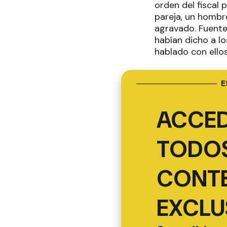
orden del fiscal
pareja, un hombr
agravado. Fuentes
habían dicho a l
hablado con ellos 
E
ACCED
TODOS
CONT
EXCLU