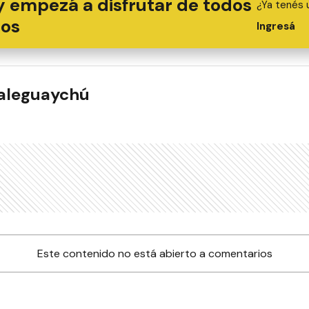
y empezá a disfrutar de todos
¿Ya tenés 
ios
Ingresá
ualeguaychú
Este contenido no está abierto a comentarios