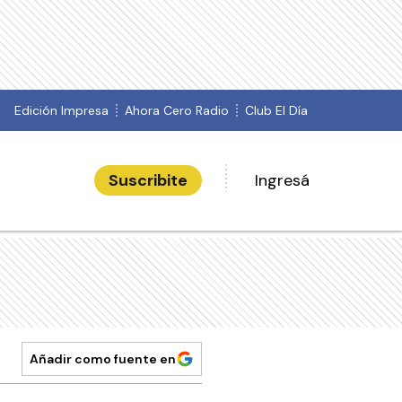
Edición Impresa
Ahora Cero Radio
Club El Día
Suscribite
Ingresá
Añadir como fuente en