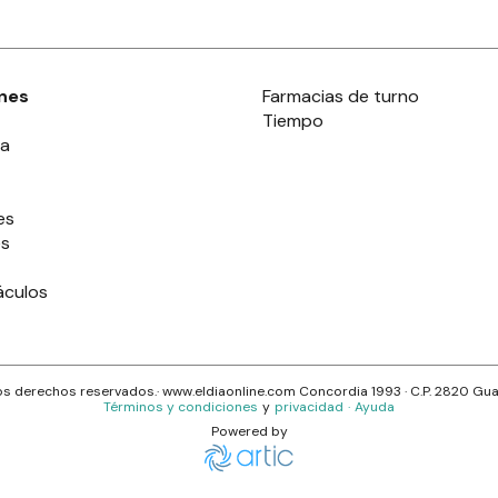
nes
Farmacias de turno
Tiempo
ia
es
es
áculos
s derechos reservados.· www.
eldiaonline.com
Concordia 1993
· C.P.
2820
Gua
Términos y condiciones
y
privacidad
·
Ayuda
Powered by