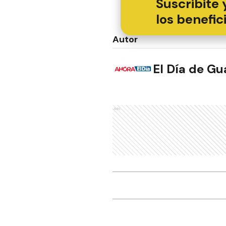
Suscribite 
los benefic
Autor
El Día de G
Ads