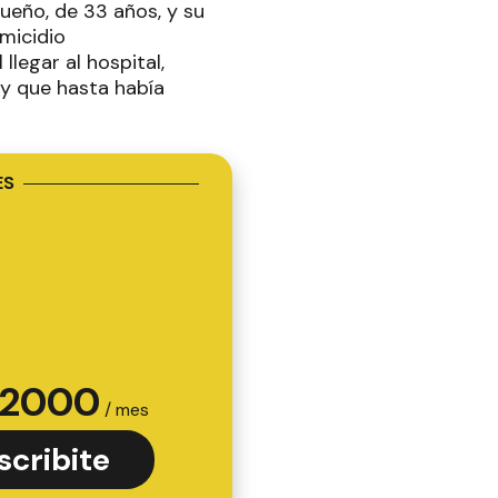
ueño, de 33 años, y su
micidio
llegar al hospital,
 y que hasta había
ES
2000
/ mes
scribite