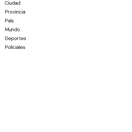
Ciudad
Provincia
País
Mundo
Deportes
Policiales
Política
Espectáculos
Edictos
Farmacias de turno
Tiempo
Otros canales