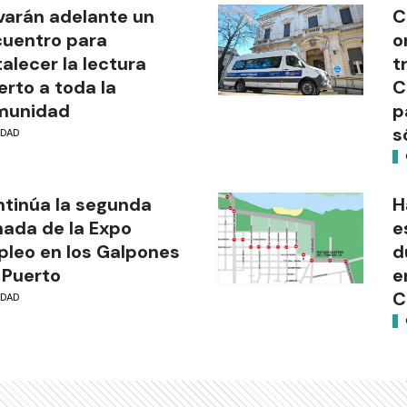
varán adelante un
C
uentro para
o
talecer la lectura
t
erto a toda la
C
munidad
p
s
UDAD
tinúa la segunda
H
nada de la Expo
e
leo en los Galpones
d
 Puerto
e
C
UDAD