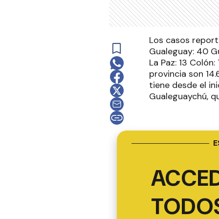
Los casos report
Gualeguay: 40 Gu
La Paz: 13 Colón:
provincia son 14
tiene desde el i
Gualeguaychú, qu
E
ACCED
TODOS