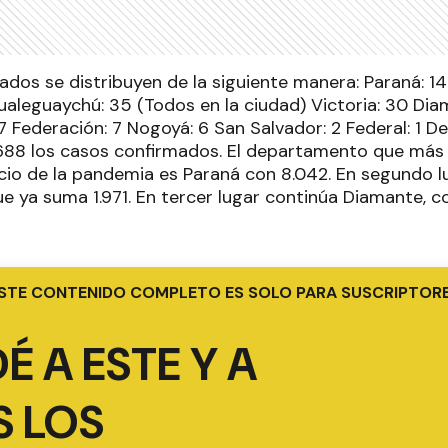
ados se distribuyen de la siguiente manera: Paraná: 1
aleguaychú: 35 (Todos en la ciudad) Victoria: 30 Dia
 7 Federación: 7 Nogoyá: 6 San Salvador: 2 Federal: 1 D
.688 los casos confirmados. El departamento que má
nicio de la pandemia es Paraná con 8.042. En segundo 
e ya suma 1.971. En tercer lugar continúa Diamante, c
STE CONTENIDO COMPLETO ES SOLO PARA SUSCRIPTOR
É A ESTE Y A
 LOS