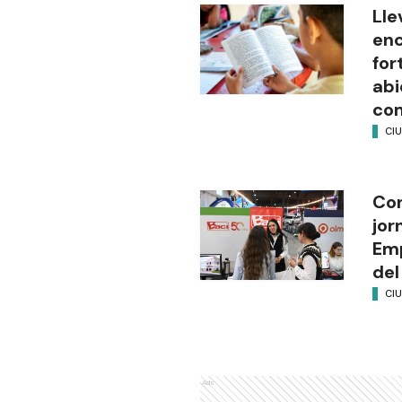
Lle
enc
for
abi
co
CI
Con
jor
Emp
del
CI
Ads