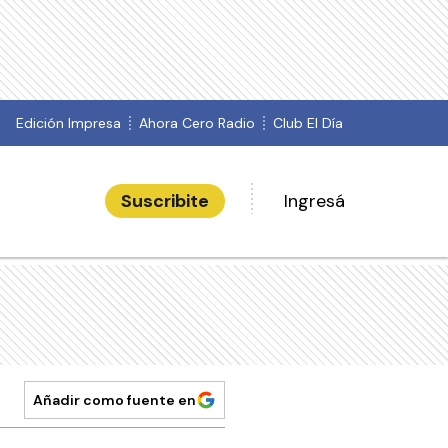
Edición Impresa
Ahora Cero Radio
Club El Día
Suscribite
Ingresá
Añadir como fuente en