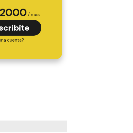
2000
/ mes
scribite
una cuenta?