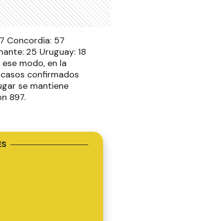
47 Concordia: 57
mante: 25 Uruguay: 18
e ese modo, en la
s casos confirmados
lugar se mantiene
on 897.
ES