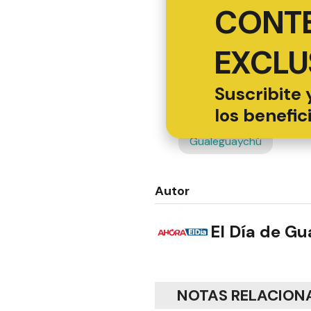
CONT
EXCLU
Suscribite 
los benefic
Gualeguaychú
Autor
El Día de G
NOTAS RELACION