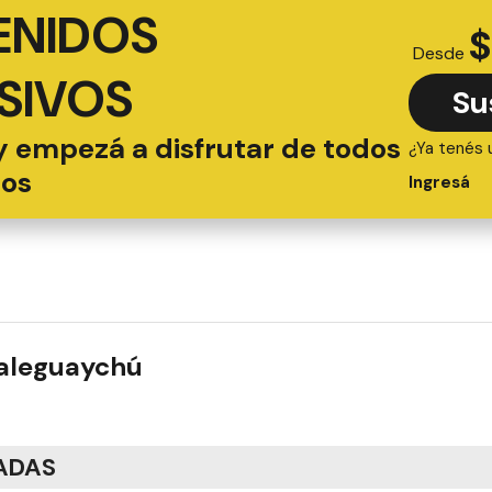
ENIDOS
$
Desde
SIVOS
Su
y empezá a disfrutar de todos
¿Ya tenés 
ios
Ingresá
ualeguaychú
ADAS