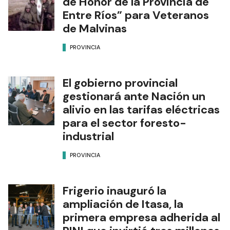
de Honor de la Provincia de
Entre Ríos” para Veteranos
de Malvinas
PROVINCIA
El gobierno provincial
gestionará ante Nación un
alivio en las tarifas eléctricas
para el sector foresto-
industrial
PROVINCIA
Frigerio inauguró la
ampliación de Itasa, la
primera empresa adherida al