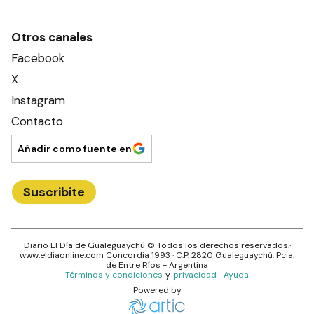
Otros canales
Facebook
X
Instagram
Contacto
Añadir como fuente en
Suscribite
Diario El Día de Gualeguaychú
© Todos los derechos reservados.·
www.
eldiaonline.com
Concordia 1993
· C.P.
2820
Gualeguaychú
, Pcia.
de
Entre Ríos
- Argentina
Términos y condiciones
y
privacidad
·
Ayuda
Powered by