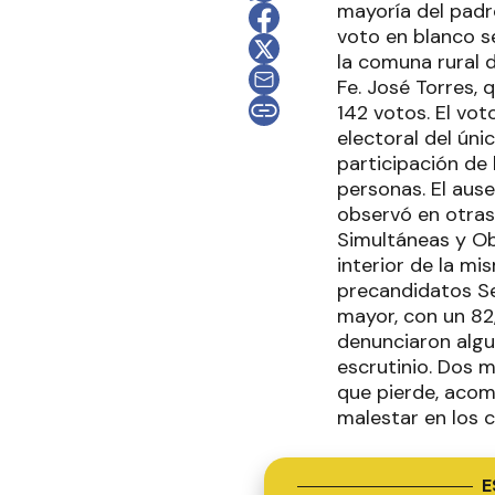
mayoría del padró
voto en blanco s
la comuna rural 
Fe. José Torres,
142 votos. El vot
electoral del úni
participación de
personas. El ause
observó en otras 
Simultáneas y Ob
interior de la m
precandidatos Se
mayor, con un 82
denunciaron algun
escrutinio. Dos m
que pierde, acom
malestar en los c
E