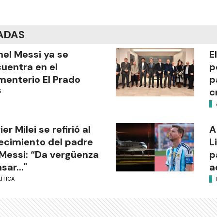
ADAS
nel Messi ya se
E
uentra en el
p
enterio El Prado
p
c
S
ier Milei se refirió al
A
lecimiento del padre
L
Messi: “Da vergüenza
p
sar..."
a
ÍTICA