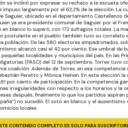
n se inclinó por expresar su rechazo a la escueta ofert
e impuso largamente por el 62,2% de la elección. La c
de Saguier, ubicado en el departamento Castellanos de
 quien ya era presidente comunal de Saguier por el Fr
o en blanco lo superó, con 172 sufragios totales. La 
co postulante en el pueblo también tuvo su correlato e
 la población. De las 580 electores empadronados, sol
ntismo alcanzó casi el 42 por ciento. Ese umbral de b
pequeñas localidades y municipios del país. En las Pr
ligatorias (PASO) del 12 de septiembre, Torres tuvo 
isma coalición. Además de Torres, en esa competencia 
bastián Peretto y Mónica Heinen. En esta elección la
,81 por ciento de participación. En la competencia ga
as irregularidades con respecto a los horarios y la o
eses después, finalmente lo que los partidos aspiran p
paña”) no sucedió. El voto en blanco y el ausentismo d
omicios locales.
STE CONTENIDO COMPLETO ES SOLO PARA SUSCRIPTOR