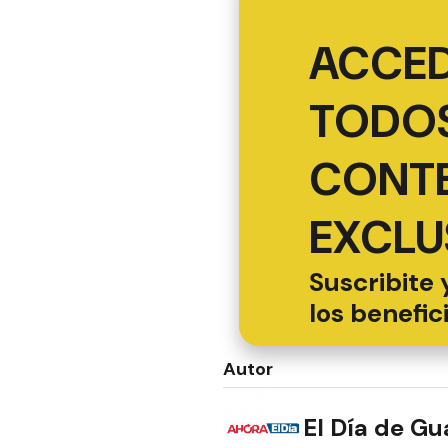
ACCED
TODOS
CONT
EXCLU
Suscribite 
los benefic
Autor
El Día de G