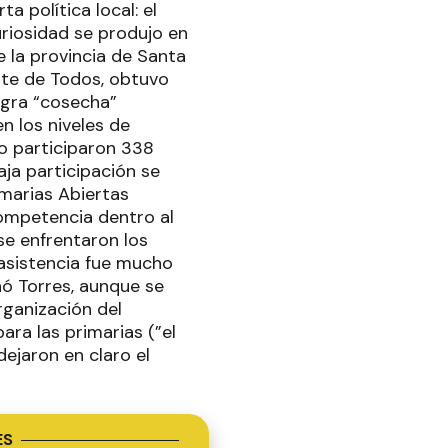
a política local: el
uriosidad se produjo en
 la provincia de Santa
ente de Todos, obtuvo
magra “cosecha”
n los niveles de
o participaron 338
aja participación se
imarias Abiertas
competencia dentro al
se enfrentaron los
 asistencia fue mucho
nó Torres, aunque se
rganización del
ara las primarias (”el
ejaron en claro el
ES