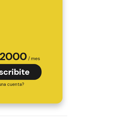
2000
/ mes
scribite
una cuenta?