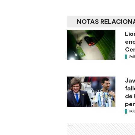
NOTAS RELACION
Lio
enc
Cem
PAÍ
Jav
fal
de 
pen
POL
Ads