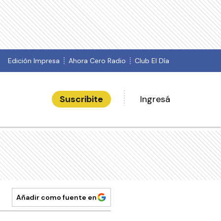
Edición Impresa
Ahora Cero Radio
Club El Día
Suscribite
Ingresá
Añadir como fuente en