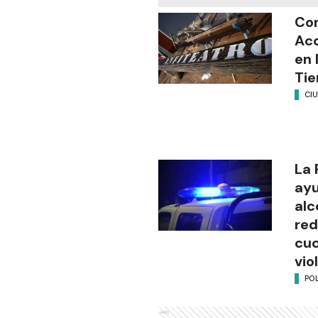
Con
Acc
en 
Ti
CI
La 
ayu
alc
red
cuc
vio
POL
Ads