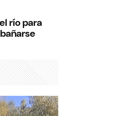
l río para
a bañarse