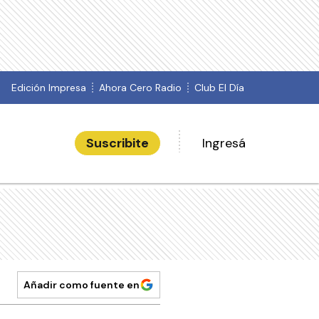
Edición Impresa
Ahora Cero Radio
Club El Día
Suscribite
Ingresá
Añadir como fuente en