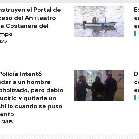
struyen el Portal de
E
eso del Anfiteatro
e
la Costanera del
e
empo
UDAD
Policía intentó
D
dar a un hombre
c
oholizado, pero debió
e
ucirlo y quitarle un
hillo cuando se puso
lento
ICIALES