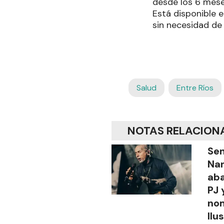
desde los 6 mese
Está disponible 
sin necesidad de 
Salud
Entre Ríos
NOTAS RELACION
Sen
Na
aba
PJ 
no
Ilu