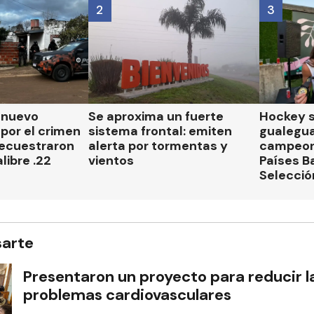
2
3
n nuevo
Se aproxima un fuerte
Hockey s
por el crimen
sistema frontal: emiten
gualegu
secuestraron
alerta por tormentas y
campeon
libre .22
vientos
Países B
Selecció
sarte
Presentaron un proyecto para reducir l
problemas cardiovasculares