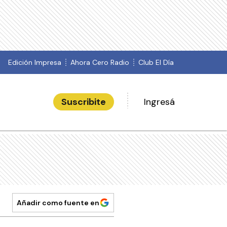
Edición Impresa
Ahora Cero Radio
Club El Día
Suscribite
Ingresá
Añadir como fuente en