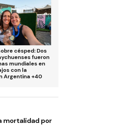
obre césped: Dos
aychuenses fueron
as mundiales en
ajos con la
n Argentina +40
a mortalidad por