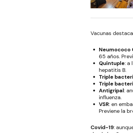
Vacunas destacad
Neumococo 
65 años. Prev
Quíntuple
: a
hepatitis B.
Triple bacter
Triple bacter
Antigripal
: a
influenza.
VSR
: en emba
Previene la br
Covid-19
: aunqu