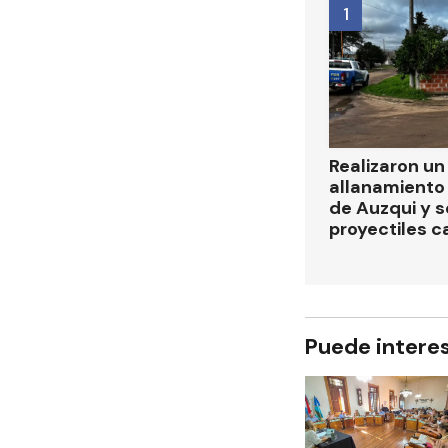
1
Realizaron u
allanamiento 
de Auzqui y 
proyectiles ca
Puede intere