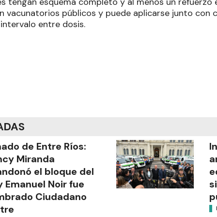
s tengan esquema completo y al menos un refuerzo e
en vacunatorios públicos y puede aplicarse junto con c
intervalo entre dosis.
ADAS
ado de Entre Ríos:
I
ncy Miranda
a
ndonó el bloque del
e
y Emanuel Noir fue
s
mbrado Ciudadano
p
stre