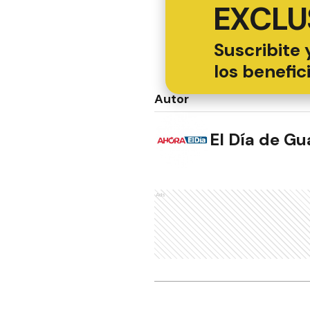
EXCLU
Suscribite 
los benefic
Autor
El Día de G
Ads