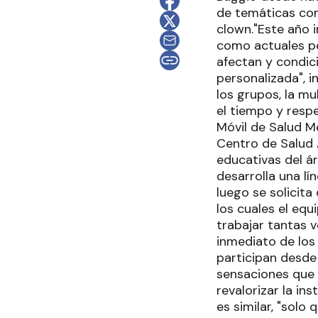
de temáticas com
clown."Este año 
como actuales pe
afectan y condici
personalizada", i
los grupos, la mu
el tiempo y respe
Móvil de Salud Me
Centro de Salud A
educativas del á
desarrolla una lí
luego se solicit
los cuales el equ
trabajar tantas v
inmediato de los 
participan desde 
sensaciones que 
revalorizar la in
es similar, "sol