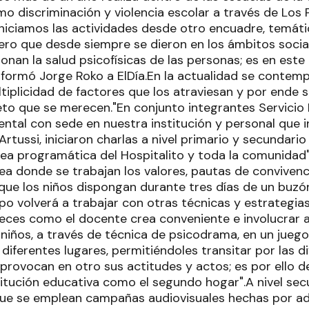
o discriminación y violencia escolar a través de Los 
iniciamos las actividades desde otro encuadre, temá
ro que desde siempre se dieron en los ámbitos social
onan la salud psicofísicas de las personas; es en este
nformó Jorge Roko a ElDía.En la actualidad se contempl
ltiplicidad de factores que los atraviesan y por ende 
to que se merecen."En conjunto integrantes Servicio E
ntal con sede en nuestra institución y personal que in
rtussi, iniciaron charlas a nivel primario y secundario 
rea programática del Hospitalito y toda la comunida
nea donde se trabajan los valores, pautas de convivencia
a que los niños dispongan durante tres días de un buz
ipo volverá a trabajar con otras técnicas y estrategia
eces como el docente crea conveniente e involucrar a 
niños, a través de técnica de psicodrama, en un juego
diferentes lugares, permitiéndoles transitar por las d
provocan en otro sus actitudes y actos; es por ello de
stitución educativa como el segundo hogar".A nivel sec
o que se emplean campañas audiovisuales hechas por a