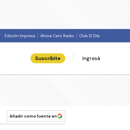
Edición Impresa
Ahora Cero Radio
Club El Día
Suscribite
Ingresá
Añadir como fuente en