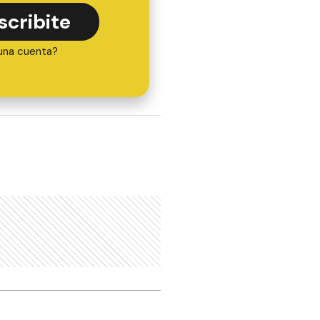
scribite
una cuenta?