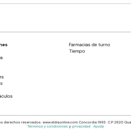
nes
Farmacias de turno
Tiempo
ia
es
es
áculos
s derechos reservados.· www.
eldiaonline.com
Concordia 1993
· C.P.
2820
Gua
Términos y condiciones
y
privacidad
·
Ayuda