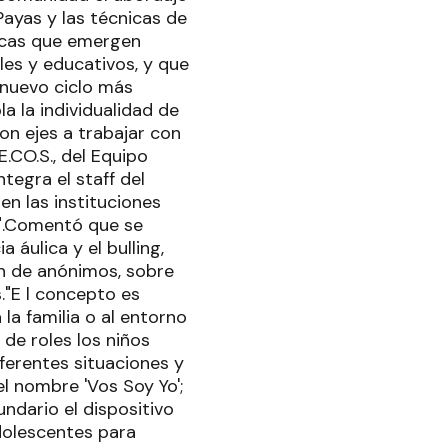
Payas y las técnicas de
ticas que emergen
es y educativos, y que
 nuevo ciclo más
a la individualidad de
son ejes a trabajar con
.CO.S., del Equipo
tegra el staff del
en las instituciones
d".Comentó que se
 áulica y el bulling,
ón de anónimos, sobre
s."E l concepto es
la familia o al entorno
 de roles los niños
iferentes situaciones y
l nombre 'Vos Soy Yo';
undario el dispositivo
dolescentes para