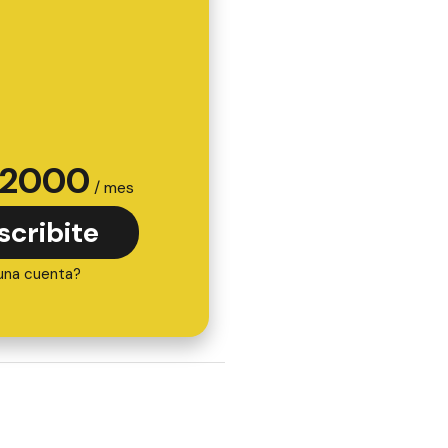
2000
/ mes
scribite
una cuenta?