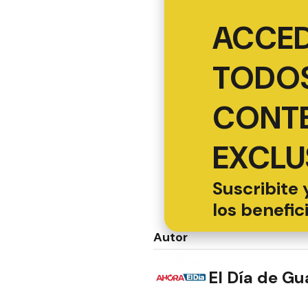
ACCED
TODOS
CONT
EXCLU
Suscribite 
los benefic
Autor
El Día de G