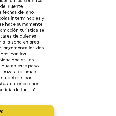
ucen en los trámites
 del Puente
s fechas del año,
olas interminables y
o se hace sumamente
omoción turística se
stares de quienes
n a la zona en área
n largamente las dos
dos, con los
inacionales, los
, que en este paso
nterizas reclaman
as no determinan
stas, entonces con
edida de fuerza",
ES