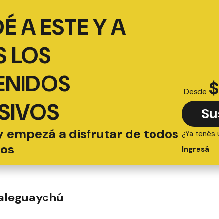
É A ESTE Y A
 LOS
ENIDOS
$
Desde
SIVOS
Su
y empezá a disfrutar de todos
¿Ya tenés 
ios
Ingresá
ualeguaychú