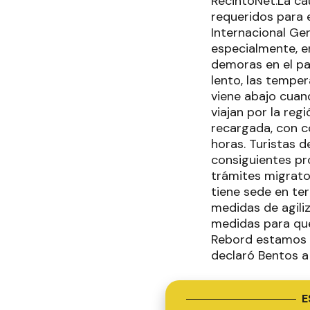
RecintoNet.La ca
requeridos para e
Internacional Gen
especialmente, e
demoras en el pa
lento, las tempe
viene abajo cuan
viajan por la reg
recargada, con c
horas. Turistas 
consiguientes pr
trámites migrato
tiene sede en ter
medidas de agiliz
medidas para que
Rebord estamos e
declaró Bentos a
E