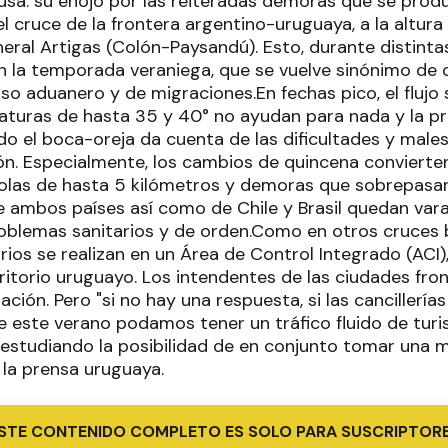
usa: su enojo por las reiteradas demoras que se prod
l cruce de la frontera argentino-uruguaya, a la altura
eral Artigas (Colón-Paysandú). Esto, durante distinta
n la temporada veraniega, que se vuelve sinónimo de c
so aduanero y de migraciones.En fechas pico, el fluj
raturas de hasta 35 y 40° no ayudan para nada y la pr
do el boca-oreja da cuenta de las dificultades y male
ión. Especialmente, los cambios de quincena convierte
olas de hasta 5 kilómetros y demoras que sobrepasa
de ambos países así como de Chile y Brasil quedan vara
oblemas sanitarios y de orden.Como en otros cruces b
rios se realizan en un Área de Control Integrado (ACI)
ritorio uruguayo. Los intendentes de las ciudades fro
ación. Pero "si no hay una respuesta, si las cancillerí
 este verano podamos tener un tráfico fluido de turi
studiando la posibilidad de en conjunto tomar una m
 la prensa uruguaya.
STE CONTENIDO COMPLETO ES SOLO PARA SUSCRIPTOR