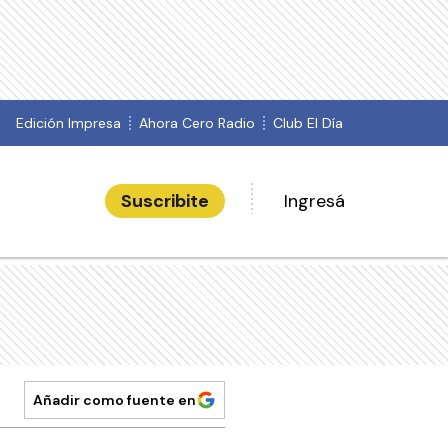
Edición Impresa
Ahora Cero Radio
Club El Día
Suscribite
Ingresá
Añadir como fuente en