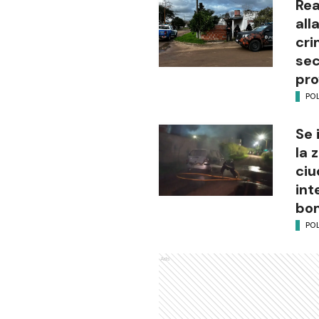
Rea
all
cri
sec
pro
POL
Se 
la 
ciu
int
bo
POL
Ads