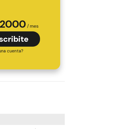
2000
/ mes
scribite
una cuenta?