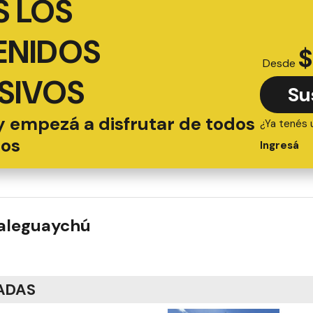
 LOS
ENIDOS
$
Desde
SIVOS
Su
y empezá a disfrutar de todos
¿Ya tenés 
ios
Ingresá
ualeguaychú
ADAS