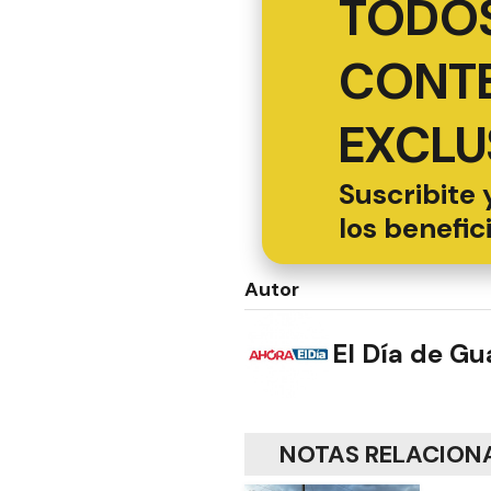
TODOS
CONT
EXCLU
Suscribite 
los benefic
Autor
El Día de G
NOTAS RELACION