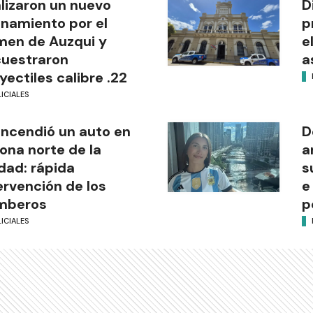
lizaron un nuevo
D
anamiento por el
p
men de Auzqui y
e
uestraron
a
yectiles calibre .22
ICIALES
incendió un auto en
D
zona norte de la
a
dad: rápida
s
ervención de los
e
mberos
p
ICIALES