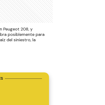
n Peugeot 208, y
iobra posiblemente para
íz del siniestro, la
ES