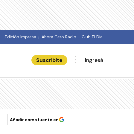
Edición Impresa
Ahora Cero Radio
Club El Día
Suscribite
Ingresá
Añadir como fuente en