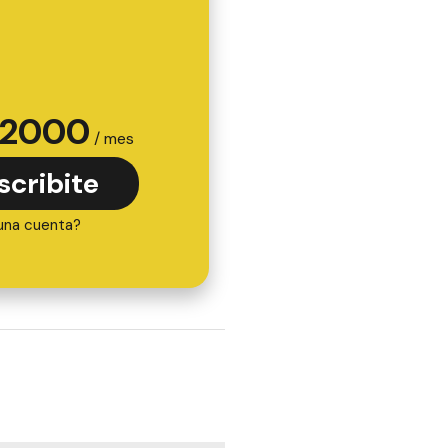
2000
/ mes
scribite
una cuenta?