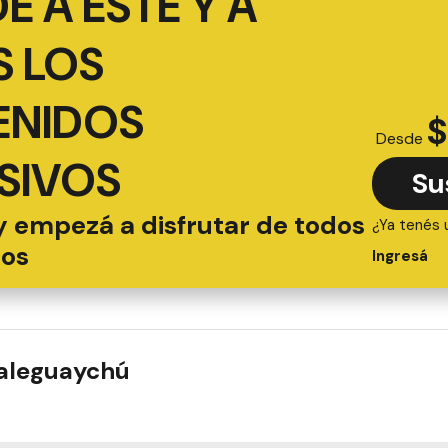
É A ESTE Y A
 LOS
ENIDOS
$
Desde
SIVOS
Su
y empezá a disfrutar de todos
¿Ya tenés 
ios
Ingresá
ualeguaychú