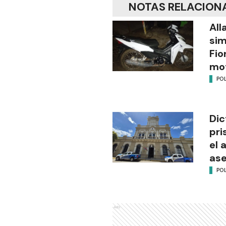
NOTAS RELACION
All
sim
Fio
mot
POL
Dic
pri
el 
ase
POL
Ads