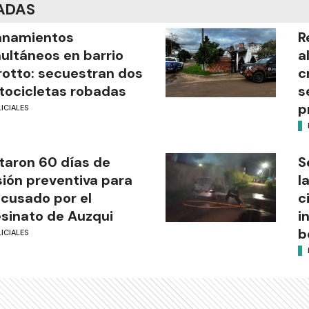
ADAS
anamientos
R
ultáneos en barrio
a
rotto: secuestran dos
c
ocicletas robadas
s
p
ICIALES
taron 60 días de
S
sión preventiva para
l
acusado por el
c
sinato de Auzqui
i
b
ICIALES