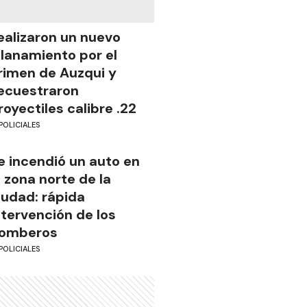
ealizaron un nuevo
llanamiento por el
rimen de Auzqui y
ecuestraron
royectiles calibre .22
POLICIALES
e incendió un auto en
a zona norte de la
iudad: rápida
ntervención de los
omberos
POLICIALES