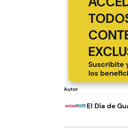
ACCED
TODOS
CONT
EXCLU
Suscribite 
los benefic
Autor
El Día de G