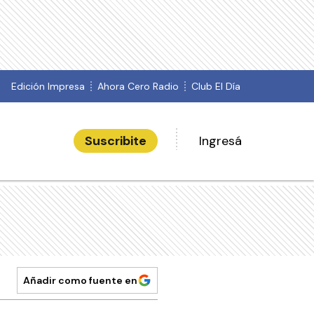
Edición Impresa
Ahora Cero Radio
Club El Día
Suscribite
Ingresá
Añadir como fuente en