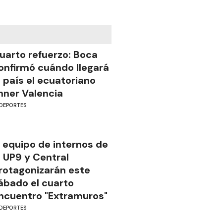
uarto refuerzo: Boca
onfirmó cuándo llegará
l país el ecuatoriano
nner Valencia
DEPORTES
l equipo de internos de
a UP9 y Central
rotagonizarán este
ábado el cuarto
ncuentro "Extramuros"
DEPORTES