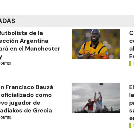
ADAS
futbolista de la
C
ección Argentina
c
ará en el Manchester
a
y
E
PORTES
n Francisco Bauzá
E
 oficializado como
l
vo jugador de
p
adiakos de Grecia
s
e
PORTES