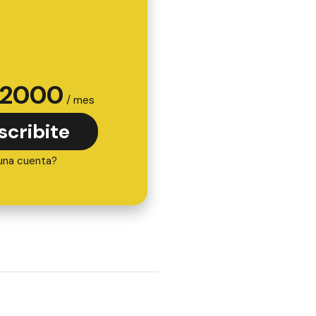
2000
/ mes
scribite
una cuenta?