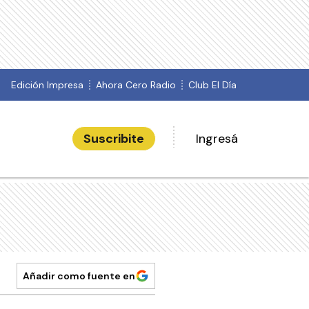
Edición Impresa
Ahora Cero Radio
Club El Día
Suscribite
Ingresá
Añadir como fuente en