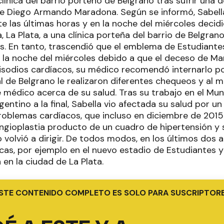
clínica del barrio porteño de Belgrano tras sufrir un
 de Diego Armando Maradona. Según se informó, Sabella
te las últimas horas y en la noche del miércoles decid
, La Plata, a una clínica porteña del barrio de Belgrano
s. En tanto, trascendió que el emblema de Estudiantes
a noche del miércoles debido a que el deceso de Mar
sodios cardíacos, su médico recomendó internarlo por
l de Belgrano le realizaron diferentes chequeos y al m
médico acerca de su salud. Tras su trabajo en el Mund
rgentino a la final, Sabella vio afectada su salud por un
roblemas cardíacos, que incluso en diciembre de 2015
angioplastia producto de un cuadro de hipertensión y
 volvió a dirigir. De todos modos, en los últimos dos 
icas, por ejemplo en el nuevo estadio de Estudiantes 
n en la ciudad de La Plata.
STE CONTENIDO COMPLETO ES SOLO PARA SUSCRIPTOR