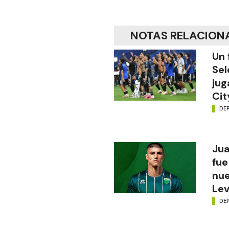
NOTAS RELACION
Un 
Sel
jug
Cit
DE
Jua
fue
nue
Lev
DE