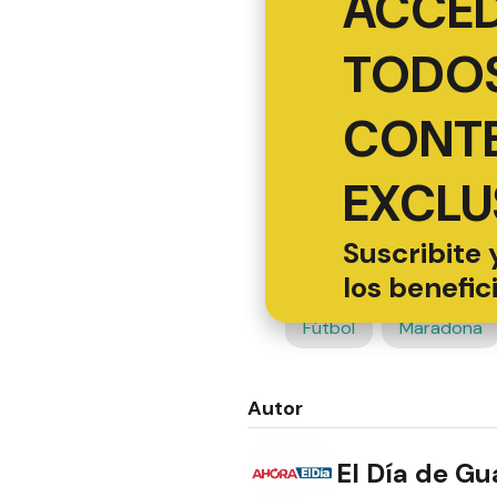
ACCED
TODOS
CONT
EXCLU
Suscribite 
los benefic
Fútbol
Maradona
Autor
El Día de G