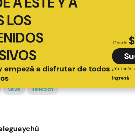
É A ESTE Y A
 LOS
ENIDOS
$
Desde
SIVOS
Su
y empezá a disfrutar de todos
¿Ya tenés 
ios
Ingresá
Salud
selección
ualeguaychú