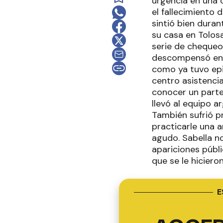
urgencia en una 
el fallecimiento
sintió bien duran
su casa en Tolosa
serie de chequeo
descompensó en l
como ya tuvo epi
centro asistencia
conocer un parte 
llevó al equipo a
También sufrió p
practicarle una 
agudo. Sabella no
apariciones públ
que se le hiciero
E