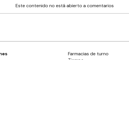
Este contenido no está abierto a comentarios
nes
Farmacias de turno
Tiempo
ia
es
es
áculos