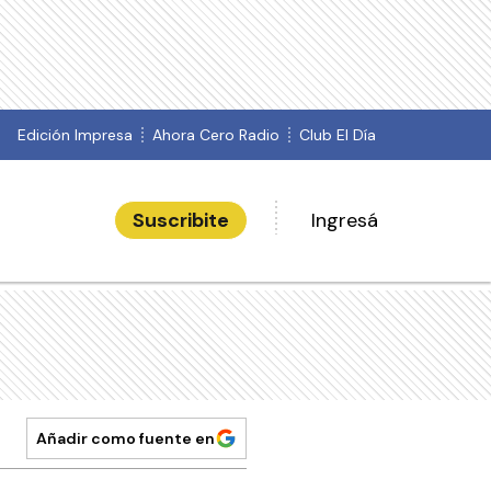
Edición Impresa
Ahora Cero Radio
Club El Día
Suscribite
Ingresá
Añadir como fuente en