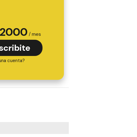
2000
/ mes
scribite
una cuenta?