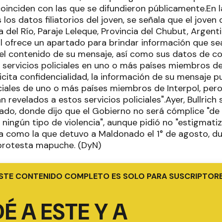
oinciden con las que se difundieron públicamente.En la
 los datos filiatorios del joven, se señala que el joven
 del Río, Paraje Leleque, Provincia del Chubut, Argentina
l ofrece un apartado para brindar información que sea
"el contenido de su mensaje, así como sus datos de c
s servicios policiales en uno o más países miembros de 
licita confidencialidad, la información de su mensaje
iciales de uno o más países miembros de Interpol, per
 revelados a estos servicios policiales".Ayer, Bullrich
ado, donde dijo que el Gobierno no será cómplice "d
 ningún tipo de violencia", aunque pidió no "estigmati
da como la que detuvo a Maldonado el 1° de agosto, d
protesta mapuche. (DyN)
STE CONTENIDO COMPLETO ES SOLO PARA SUSCRIPTOR
É A ESTE Y A