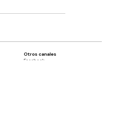
Otros canales
Facebook
X
Instagram
Contacto
Añadir como fuente en
Suscribite