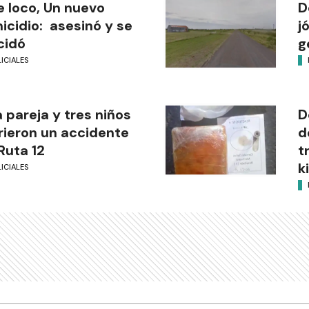
 loco, Un nuevo
D
icidio: asesinó y se
j
cidó
g
ICIALES
 pareja y tres niños
D
rieron un accidente
d
Ruta 12
t
k
ICIALES