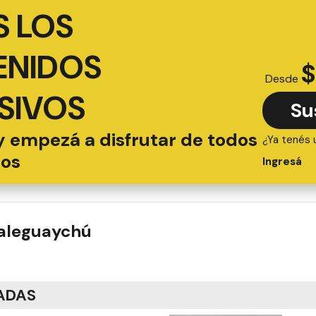
 LOS
ENIDOS
$
Desde
SIVOS
Su
y empezá a disfrutar de todos
¿Ya tenés 
ios
Ingresá
ualeguaychú
ADAS