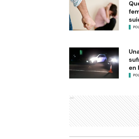
Que
fem
sui
POL
Una
suf
en 
POL
Ads