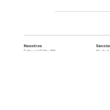
Nosotros
Seccio
Editorial El Dia SRL
Ciudad
Edición Impresa
Provinc
Ahora Cero Radio
País
Club El Día
Mundo
Deport
Policial
Política
Espect
Edictos